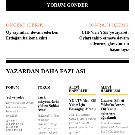
ÖNCEKI İÇERIK
SONRAKI İÇERIK
Oy sayımları devam ederken
CHP’den YSK’ye ziyaret:
Erdoğan balkona çıktı
Oyları takip etmeye devam
ediyoruz, görevimizin
başındayız
YAZARDAN DAHA FAZLASI
FORUM
FORUM
ALEVI
ALEVI
HABERLERI
HABERLERI
Yol ve yolcu
Türk
YOL TV’den Elif
Gazeteci Şükrü
misyonerlerin
Kürt sorunu iki yüzyılı
Yıldız İçin
Yıldız’ın Annesi
yıldızı: Sıdıka
bulan ve her gün
Başsağlığı Mesajı
Elif Yıldız
Avar!
kanayan bir
nefeslerle
YOL TV, gazeteci
sorundur....
M.Kemal’in “Sen
uğurlandı
Şükrü Yıldız'ın annesi
misyoner
ALEVI
Elif Yıldız'ın 78
PİRHA – Gazeteci
Avar’sın” dediği
GAZETESI
HABER
yaşında İstanbul'da...
Şükrü Yıldız’ın annesi
ve “dağlara ışık
MERKEZI
Elif Yıldız İstanbul
taşıyan” efsane
ALEVI