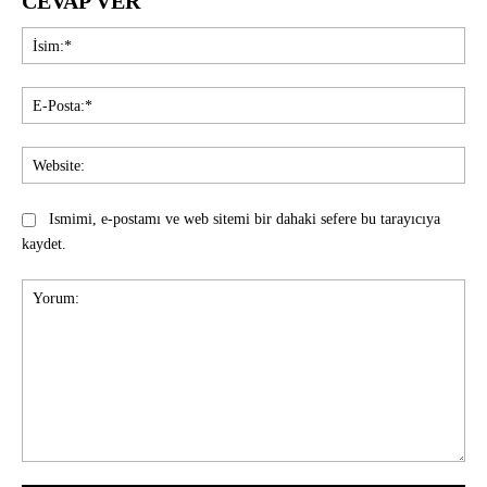
CEVAP VER
İsi
E-
Pos
Web
Ismimi, e-postamı ve web sitemi bir dahaki sefere bu tarayıcıya
kaydet.
Yorum: