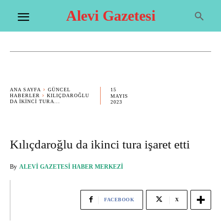
Alevi Gazetesi
15
ANA SAYFA
GÜNCEL
HABERLER
KILIÇDAROĞLU
MAYIS
DA IKINCI TURA...
2023
Kılıçdaroğlu da ikinci tura işaret etti
By
ALEVI GAZETESI HABER MERKEZI
FACEBOOK
X