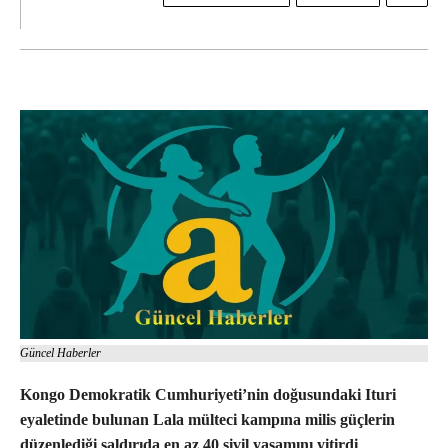
Güncel Haberler
Kongo Demokratik Cumhuriyeti’nin doğusundaki Ituri
eyaletinde bulunan Lala mülteci kampına milis güçlerin
düzenlediği saldırıda en az 40 sivil yaşamını yitirdi