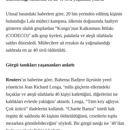
Ulusal basındaki haberlere göre, 20 bin yerinden edilmiş kişinin
bulunduğu Lala mülteci kampına, ülkenin doğusunda faaliyet
gösteren silahlı gruplardan “Kongo’nun Kalkınması İttifakı
(CODECO)” adlı grup üyeleri, palalarla ve ateşli silahlarla
saldırı düzenledi. Mültecilere ait erzakın da yağmalandığı
saldırıda en az 40 sivil öldürüldü.
Görgü tanıkları yaşananları anlattı
Reuters
‘ın haberine göre, Bahema Badjere ilçesinin yerel
yöneticisi Jean Richard Lenga, ‘milis güçlerin ellerindeki
bıçaklar ve ateşli silahlarla 46 kişiyi katlettiğini, diğerlerini ise
kaldıkları evlerde yaktığını’ aktardı. Lenga, “Tüm köy ağlıyor.
Çok üzücü” ifadelerini kullandı. “Charite Banza” isimli hak
örgütü de saldırıda 46 kişinin öldürüldüğünü, cesetlerin toplu
mezarlara gömülebileceğini’ söyledi. Bir görgü tanığı ise ’40’dan