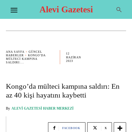
Alevi Gazetesi
ANA SAYFA
GÜNCEL
12
HABERLER
KONGO’DA
HAZIRAN
MÜLTECI KAMPINA
2023
SALDIRI:...
Kongo’da mülteci kampına saldırı: En
az 40 kişi hayatını kaybetti
By
ALEVI GAZETESI HABER MERKEZI
FACEBOOK
X