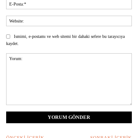
E-
Pos
Web
Ismimi, e-postamı ve web sitemi bir dahaki sefere bu tarayıcıya
kaydet.
Yorum:
ÖNCEKI İÇERIK
SONRAKI İÇERIK