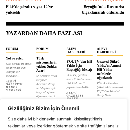
Elkê’de gözaltı sayısı 12’ye
Beyoğlu’nda Rus turist
yükseldi
bıçaklanarak öldürüldü
YAZARDAN DAHA FAZLASI
FORUM
FORUM
ALEVI
ALEVI
HABERLERI
HABERLERI
Yol ve yolcu
Türk
YOL TV’den Elif
Gazeteci Şükrü
misyonerlerin
Kürt sorunu iki yüzyılı
Yıldız İçin
Yıldız’ın Annesi
yıldızı: Sıdıka
bulan ve her gün
Başsağlığı Mesajı
Elif Yıldız
Avar!
kanayan bir
nefeslerle
YOL TV, gazeteci
sorundur....
M.Kemal’in “Sen
uğurlandı
Şükrü Yıldız'ın annesi
misyoner
ALEVI
Elif Yıldız'ın 78
PİRHA – Gazeteci
Avar’sın” dediği
GAZETESI
HABER
yaşında İstanbul'da...
Şükrü Yıldız’ın annesi
ve “dağlara ışık
MERKEZI
Elif Yıldız İstanbul
taşıyan” efsane
ALEVI
Garip Dede...
GAZETESI
öğretmen olarak
HABER
tanıtılan...
ALEVI
MERKEZI
GAZETESI
ALEVI
HABER
Gizliliğiniz Bizim İçin Önemli
GAZETESI
MERKEZI
HABER
MERKEZI
Size daha iyi bir deneyim sunmak, kişiselleştirilmiş
reklamlar veya içerikler göstermek ve site trafiğimizi analiz