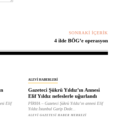
SONRAKI İÇERIK
4 ilde BÖG’e operasyon
ALEVI HABERLERI
in
Gazeteci Şükrü Yıldız’ın Annesi
Elif Yıldız nefeslerle uğurlandı
esi Elif
PİRHA – Gazeteci Şükrü Yıldız’ın annesi Elif
Yıldız İstanbul Garip Dede...
ALEVI GAZETESI HABER MERKEZI