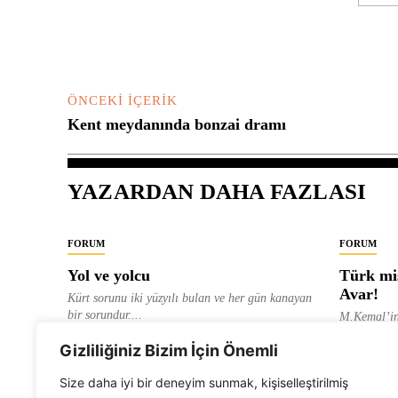
Yorum:
ÖNCEKI İÇERIK
Kent meydanında bonzai dramı
YAZARDAN DAHA FAZLASI
FORUM
FORUM
Yol ve yolcu
Türk mis
Avar!
Kürt sorunu iki yüzyılı bulan ve her gün kanayan
bir sorundur....
M.Kemal’in
ve “dağlara
ALEVI GAZETESI HABER MERKEZI
Gizliliğiniz Bizim İçin Önemli
olarak tanıt
ALEVI GAZ
Size daha iyi bir deneyim sunmak, kişiselleştirilmiş