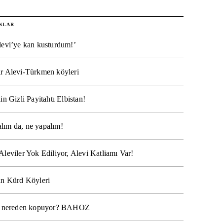
NLAR
levi’ye kan kusturdum!’
r Alevi-Türkmen köyleri
in Gizli Payitahtı Elbistan!
lım da, ne yapalım!
Aleviler Yok Ediliyor, Alevi Katliamı Var!
ın Kürd Köyleri
na nereden kopuyor? BAHOZ