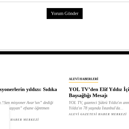
ALEVI HABERLERI
yonerlerin yıldızı: Sıdıka
YOL TV’den Elif Yıldız İç
Başsağlığı Mesajı
 “Sen misyoner Avar’sın” dediği
YOL TV, gazeteci Şükrü Yıldız'ın ann
 ışık taşıyan” efsane öğretmen
Yıldız'ın 78 yaşında İstanbul'da...
ılan...
ALEVI GAZETESI HABER MERKEZI
ETESI HABER MERKEZI