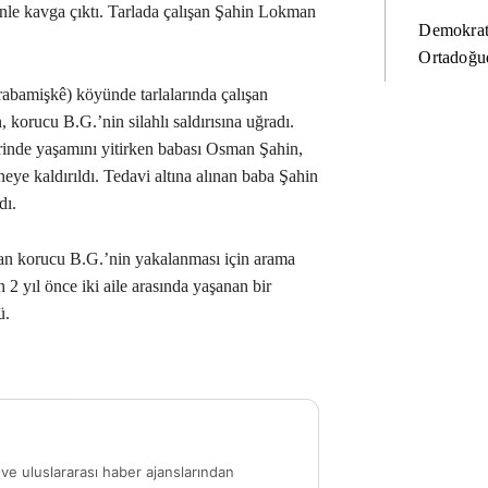
le kavga çıktı. Tarlada çalışan Şahin Lokman
Demokrat
Ortadoğud
Xirabamişkê) köyünde tarlalarında çalışan
orucu B.G.’nin silahlı saldırısına uğradı.
rinde yaşamını yitirken babası Osman Şahin,
eye kaldırıldı. Tedavi altına alınan baba Şahin
dı.
çan korucu B.G.’nin yakalanması için arama
n 2 yıl önce iki aile arasında yaşanan bir
ü.
ve uluslararası haber ajanslarından