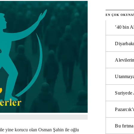
EN ÇOK OKUNA
’40 bin A
Diyarbakı
Alevilerin
Utanmaya
Suriyede 
Pazarcık’
Bu fırtı
ile yine korucu olan Osman Şahin ile oğlu