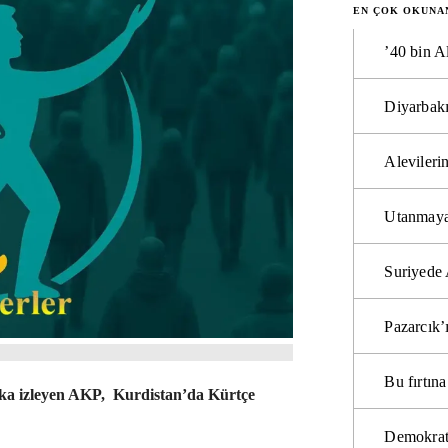
EN ÇOK OKUNA
’40 bin A
Diyarbakı
Alevilerin
Utanmaya
Suriyede 
Pazarcık’
Bu fırtı
itika izleyen AKP, Kurdistan’da Kürtçe
Demokrat