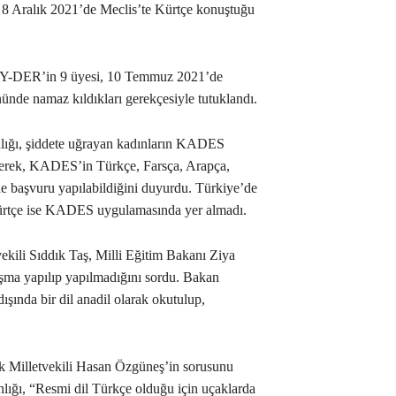
 8 Aralık 2021’de Meclis’te Kürtçe konuştuğu
AY-DER’in 9 üyesi, 10 Temmuz 2021’de
ünde namaz kıldıkları gerekçesiyle tutuklandı.
anlığı, şiddete uğrayan kadınların KADES
rterek, KADES’in Türkçe, Farsça, Arapça,
nde başvuru yapılabildiğini duyurdu. Türkiye’de
ürtçe ise KADES uygulamasında yer almadı.
ekili Sıddık Taş, Milli Eğitim Bakanı Ziya
lışma yapılıp yapılmadığını sordu. Bakan
şında bir dil anadil olarak okutulup,
k Milletvekili Hasan Özgüneş’in sorusunu
lığı, “Resmi dil Türkçe olduğu için uçaklarda