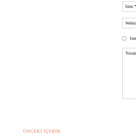
Ism
Yorum:
ÖNCEKI İÇERIK