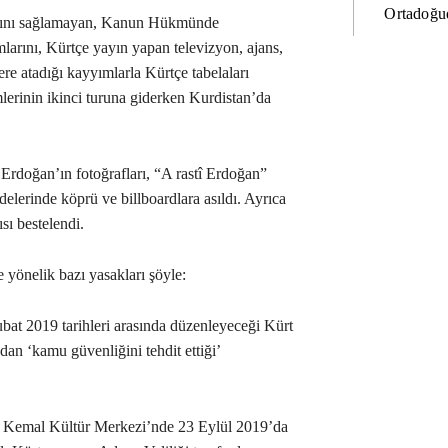
Ortadoğud
akkını sağlamayan, Kanun Hükmünde
arını, Kürtçe yayın yapan televizyon, ajans,
ere atadığı kayyımlarla Kürtçe tabelaları
erinin ikinci turuna giderken Kurdistan’da
rdoğan’ın fotoğrafları, “A rastî Erdoğan”
elerinde köprü ve billboardlara asıldı. Ayrıca
sı bestelendi.
yönelik bazı yasakları şöyle:
at 2019 tarihleri arasında düzenleyeceği Kürt
dan ‘kamu güvenliğini tehdit ettiği’
r Kemal Kültür Merkezi’nde 23 Eylül 2019’da