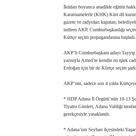
İktidarı boyunca anadilde eğitim h
Kararnamelerle (KHK) Kürt dil kuruml
gazete ve radyoları kapatan, belediyel
indiren AKP, Cumhurbaşkanlığı seçiml
Kürtçe seçim propagandasına başladı.
AKP’li Cumhurbaşkanı adayı Tayyip E
yazısıyla Amed’te kendin en işlek cadd
Erdoğan için bir de Kürtçe seçim şarkı
AKP’nin, sadece son 4 yılda Kürtçeye 
* HDP Adana İl Örgütü’nün 10-13 Şub
Tiyatro Günleri, Adana Valiliği tarafın
gerekçesiyle yasaklandı.
* Adana’nın Seyhan ilçesindeki Yaşa