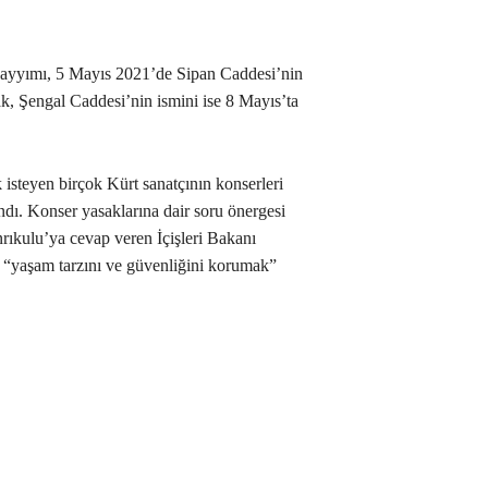
kayyımı, 5 Mayıs 2021’de Sipan Caddesi’nin
k, Şengal Caddesi’nin ismini ise 8 Mayıs’ta
 isteyen birçok Kürt sanatçının konserleri
ndı. Konser yasaklarına dair soru önergesi
nrıkulu’ya cevap veren İçişleri Bakanı
 “yaşam tarzını ve güvenliğini korumak”