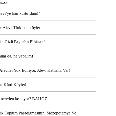
NLAR
levi’ye kan kusturdum!’
r Alevi-Türkmen köyleri
in Gizli Payitahtı Elbistan!
lım da, ne yapalım!
Aleviler Yok Ediliyor, Alevi Katliamı Var!
ın Kürd Köyleri
na nereden kopuyor? BAHOZ
ik Toplum Paradigmasının, Mezopotamya Ve