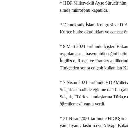
* HDP Milletvekili Ayşe Sürücü’nün,
sırada mikrofonu kapatıldı.
* Demokratik İslam Kongresi ve Dİ
Kürtçe hutbe okudukları ve cemaat ön
* 8 Mart 2021 tarihinde İçişleri Bak
uygulamasına başvurabileceğini beli
İngilizce, Rusça ve Fransızca dilleri
Türkçeden sonra en çok kullanılan K
* 7 Nisan 2021 tarihinde HDP Milletv
Selçuk’a anadilde eğitime dair bir ça
Selçuk, “Türk vatandaşlarına Türkçe dı
öğretilemez” yanıtı verdi.
* 21 Nisan 2021 tarihinde HDP Şırna
yanıtlayan Ulaştırma ve Altyapı Bakan