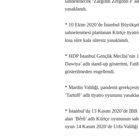
sahnelenecek ‘Zargotin Zêrgotin e’ ad
yasaklandı.
* 10 Ekim 2020’de İstanbul Büyükşeh
sahnelenmesi planlanan Kürtçe tiyatr
kısa süre kala süresiz yasaklandı.
* HDP İstanbul Gençlik Meclisi’nin
Dawiya’ adlı stand-up gösterimi, Fat
gösterilmeden engellendi.
* Mardin Valiliği, pandemi gerekçesi
‘Tartufê’ adlı tiyatro oyununu yasakla
* İstanbul’da 13 Kasım 2020’de İBB 
alan ‘Bêrû’ adlı Kürtçe oyununun sahn
oyun 14 Kasım 2020’de Urfa Valiliği t