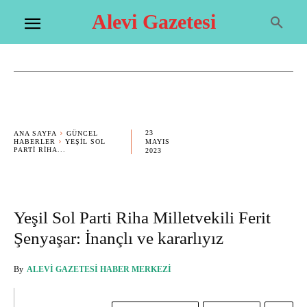
Alevi Gazetesi
23
ANA SAYFA
GÜNCEL
HABERLER
YEŞIL SOL
MAYIS
PARTI RIHA...
2023
Yeşil Sol Parti Riha Milletvekili Ferit
Şenyaşar: İnançlı ve kararlıyız
By
ALEVI GAZETESI HABER MERKEZI