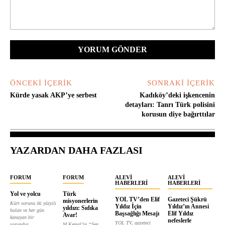
Yorum:
ÖNCEKI İÇERIK
SONRAKI İÇERIK
Kürde yasak AKP’ye serbest
Kadıköy’deki işkencenin
detayları: Tanrı Türk polisini
korusun diye bağırttılar
YAZARDAN DAHA FAZLASI
FORUM
FORUM
ALEVI
ALEVI
HABERLERI
HABERLERI
Yol ve yolcu
Türk
YOL TV’den Elif
Gazeteci Şükrü
misyonerlerin
Kürt sorunu iki yüzyılı
Yıldız İçin
Yıldız’ın Annesi
yıldızı: Sıdıka
bulan ve her gün
Başsağlığı Mesajı
Elif Yıldız
Avar!
kanayan bir
nefeslerle
YOL TV, gazeteci
sorundur....
M.Kemal’in “Sen