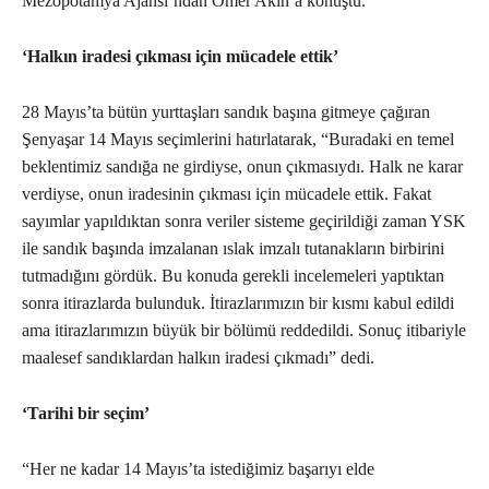
Mezopotamya Ajansı’ndan Ömer Akın’a konuştu.
‘Halkın iradesi çıkması için mücadele ettik’
28 Mayıs’ta bütün yurttaşları sandık başına gitmeye çağıran
Şenyaşar 14 Mayıs seçimlerini hatırlatarak, “Buradaki en temel
beklentimiz sandığa ne girdiyse, onun çıkmasıydı. Halk ne karar
verdiyse, onun iradesinin çıkması için mücadele ettik. Fakat
sayımlar yapıldıktan sonra veriler sisteme geçirildiği zaman YSK
ile sandık başında imzalanan ıslak imzalı tutanakların birbirini
tutmadığını gördük. Bu konuda gerekli incelemeleri yaptıktan
sonra itirazlarda bulunduk. İtirazlarımızın bir kısmı kabul edildi
ama itirazlarımızın büyük bir bölümü reddedildi. Sonuç itibariyle
maalesef sandıklardan halkın iradesi çıkmadı” dedi.
‘Tarihi bir seçim’
“Her ne kadar 14 Mayıs’ta istediğimiz başarıyı elde