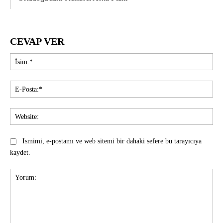
CEVAP VER
İsi
E-
Pos
Web
Ismimi, e-postamı ve web sitemi bir dahaki sefere bu tarayıcıya
kaydet.