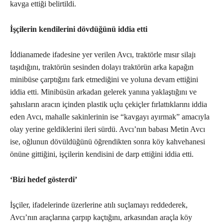
kavga ettiği belirtildi.
İşçilerin kendilerini dövdüğünü iddia etti
İddianamede ifadesine yer verilen Avcı, traktörle mısır silajı
taşıdığını, traktörün sesinden dolayı traktörün arka kapağın
minibüse çarptığını fark etmediğini ve yoluna devam ettiğini
iddia etti. Minibüsün arkadan gelerek yanına yaklaştığını ve
şahısların aracın içinden plastik uçlu çekiçler fırlattıklarını iddia
eden Avcı, mahalle sakinlerinin ise “kavgayı ayırmak” amacıyla
olay yerine geldiklerini ileri sürdü. Avcı’nın babası Metin Avcı
ise, oğlunun dövüldüğünü öğrendikten sonra köy kahvehanesi
önüne gittiğini, işçilerin kendisini de darp ettiğini iddia etti.
‘Bizi hedef gösterdi’
İşçiler, ifadelerinde üzerlerine atılı suçlamayı reddederek,
Avcı’nın araçlarına çarpıp kaçtığını, arkasından araçla köy