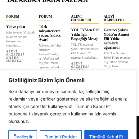
FORUM
FORUM
ALEVI
ALEVI
HABERLERI
HABERLERI
Yol ve yolcu
Türk
YOL TV’den Elif
Gazeteci Şükrü
misyonerlerin
Kürt sorunu iki yüzyılı
Yıldız İçin
Yıldız’ın Annesi
yıldızı: Sıdıka
bulan ve her gün
Başsağlığı Mesajı
Elif Yıldız
Avar!
kanayan bir
nefeslerle
YOL TV, gazeteci
sorundur....
M.Kemal’in “Sen
uğurlandı
Şükrü Yıldız'ın annesi
misyoner
ALEVI
Elif Yıldız'ın 78
PİRHA – Gazeteci
Avar’sın” dediği
GAZETESI
HABER
yaşında İstanbul'da...
Şükrü Yıldız’ın annesi
ve “dağlara ışık
MERKEZI
Elif Yıldız İstanbul
taşıyan” efsane
ALEVI
Garip Dede...
GAZETESI
öğretmen olarak
HABER
tanıtılan...
ALEVI
MERKEZI
GAZETESI
ALEVI
HABER
Gizliliğiniz Bizim İçin Önemli
GAZETESI
MERKEZI
HABER
MERKEZI
Size daha iyi bir deneyim sunmak, kişiselleştirilmiş
reklamlar veya içerikler göstermek ve site trafiğimizi analiz
etmek için çerezler kullanıyoruz. ‘Tümünü Kabul Et’
butonuna tıklayarak çerezlerin kullanımına izin vermiş
olursunuz.
Alevi Gazetesi
Özelleştir
Tümünü Reddet
Tümünü Kabul Et