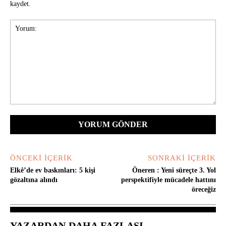
kaydet.
Yorum:
ÖNCEKI İÇERIK
SONRAKI İÇERIK
Elkê’de ev baskınları: 5 kişi
Öneren : Yeni süreçte 3. Yol
gözaltına alındı
perspektifiyle mücadele hattını
öreceğiz
YAZARDAN DAHA FAZLASI