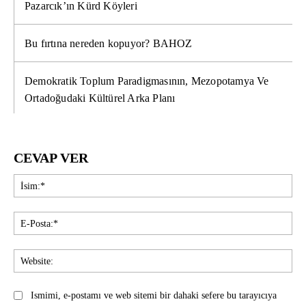
Pazarcık’ın Kürd Köyleri
Bu fırtına nereden kopuyor? BAHOZ
Demokratik Toplum Paradigmasının, Mezopotamya Ve
Ortadoğudaki Kültürel Arka Planı
CEVAP VER
İsi
E-
Pos
Web
Ismimi, e-postamı ve web sitemi bir dahaki sefere bu tarayıcıya