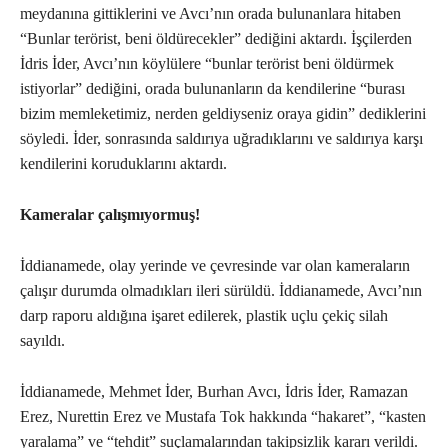
meydanına gittiklerini ve Avcı’nın orada bulunanlara hitaben
“Bunlar terörist, beni öldürecekler” dediğini aktardı. İşçilerden
İdris İder, Avcı’nın köylülere “bunlar terörist beni öldürmek
istiyorlar” dediğini, orada bulunanların da kendilerine “burası
bizim memleketimiz, nerden geldiyseniz oraya gidin” dediklerini
söyledi. İder, sonrasında saldırıya uğradıklarını ve saldırıya karşı
kendilerini koruduklarını aktardı.
Kameralar çalışmıyormuş!
İddianamede, olay yerinde ve çevresinde var olan kameraların
çalışır durumda olmadıkları ileri sürüldü. İddianamede, Avcı’nın
darp raporu aldığına işaret edilerek, plastik uçlu çekiç silah
sayıldı.
İddianamede, Mehmet İder, Burhan Avcı, İdris İder, Ramazan
Erez, Nurettin Erez ve Mustafa Tok hakkında “hakaret”, “kasten
yaralama” ve “tehdit” suçlamalarından takipsizlik kararı verildi.