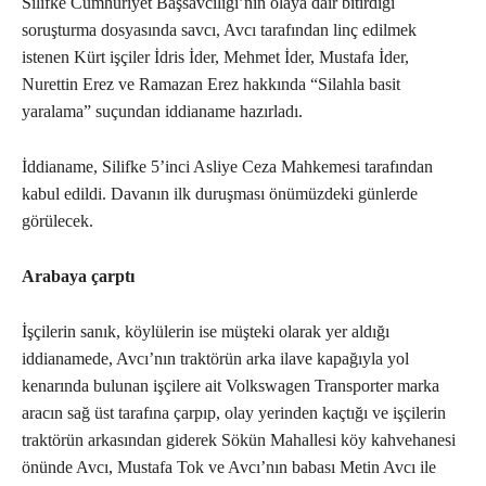
Silifke Cumhuriyet Başsavcılığı’nın olaya dair bitirdiği
soruşturma dosyasında savcı, Avcı tarafından linç edilmek
istenen Kürt işçiler İdris İder, Mehmet İder, Mustafa İder,
Nurettin Erez ve Ramazan Erez hakkında “Silahla basit
yaralama” suçundan iddianame hazırladı.
İddianame, Silifke 5’inci Asliye Ceza Mahkemesi tarafından
kabul edildi. Davanın ilk duruşması önümüzdeki günlerde
görülecek.
Arabaya çarptı
İşçilerin sanık, köylülerin ise müşteki olarak yer aldığı
iddianamede, Avcı’nın traktörün arka ilave kapağıyla yol
kenarında bulunan işçilere ait Volkswagen Transporter marka
aracın sağ üst tarafına çarpıp, olay yerinden kaçtığı ve işçilerin
traktörün arkasından giderek Sökün Mahallesi köy kahvehanesi
önünde Avcı, Mustafa Tok ve Avcı’nın babası Metin Avcı ile