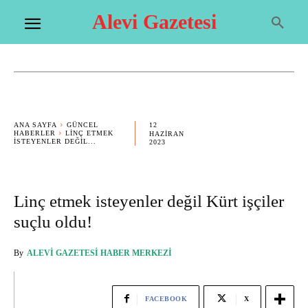
Alevi Gazetesi
12
ANA SAYFA
GÜNCEL
HABERLER
LINÇ ETMEK
HAZIRAN
ISTEYENLER DEĞIL...
2023
Linç etmek isteyenler değil Kürt işçiler
suçlu oldu!
By
ALEVI GAZETESI HABER MERKEZI
FACEBOOK
X