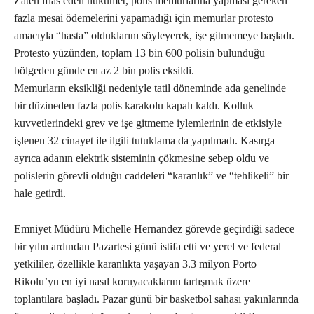
Zaten iflas eden hükümet, polis memurlarına yapması gereken
fazla mesai ödemelerini yapamadığı için memurlar protesto
amacıyla “hasta” olduklarını söyleyerek, işe gitmemeye başladı.
Protesto yüzünden, toplam 13 bin 600 polisin bulunduğu
bölgeden günde en az 2 bin polis eksildi.
Memurların eksikliği nedeniyle tatil döneminde ada genelinde
bir düzineden fazla polis karakolu kapalı kaldı. Kolluk
kuvvetlerindeki grev ve işe gitmeme iylemlerinin de etkisiyle
işlenen 32 cinayet ile ilgili tutuklama da yapılmadı. Kasırga
ayrıca adanın elektrik sisteminin çökmesine sebep oldu ve
polislerin görevli olduğu caddeleri “karanlık” ve “tehlikeli” bir
hale getirdi.
Emniyet Müdürü Michelle Hernandez görevde geçirdiği sadece
bir yılın ardından Pazartesi günü istifa etti ve yerel ve federal
yetkililer, özellikle karanlıkta yaşayan 3.3 milyon Porto
Rikolu’yu en iyi nasıl koruyacaklarını tartışmak üzere
toplantılara başladı. Pazar günü bir basketbol sahası yakınlarında