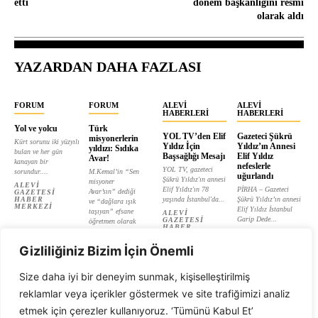
etti
dönem başkanlığını resmi
olarak aldı
YAZARDAN DAHA FAZLASI
FORUM
FORUM
ALEVI
ALEVI
HABERLERI
HABERLERI
Yol ve yolcu
Türk
YOL TV’den Elif
Gazeteci Şükrü
misyonerlerin
Kürt sorunu iki yüzyılı
Yıldız İçin
Yıldız’ın Annesi
yıldızı: Sıdıka
bulan ve her gün
Başsağlığı Mesajı
Elif Yıldız
Avar!
kanayan bir
nefeslerle
YOL TV, gazeteci
sorundur....
M.Kemal’in “Sen
uğurlandı
Şükrü Yıldız'ın annesi
misyoner
ALEVI
Elif Yıldız'ın 78
PİRHA – Gazeteci
Avar’sın” dediği
GAZETESI
HABER
yaşında İstanbul'da...
Şükrü Yıldız’ın annesi
ve “dağlara ışık
MERKEZI
Elif Yıldız İstanbul
taşıyan” efsane
ALEVI
Garip Dede...
GAZETESI
öğretmen olarak
HABER
tanıtılan...
ALEVI
MERKEZI
GAZETESI
ALEVI
HABER
Gizliliğiniz Bizim İçin Önemli
GAZETESI
MERKEZI
HABER
MERKEZI
Size daha iyi bir deneyim sunmak, kişiselleştirilmiş
reklamlar veya içerikler göstermek ve site trafiğimizi analiz
etmek için çerezler kullanıyoruz. ‘Tümünü Kabul Et’