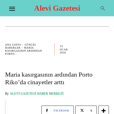
Alevi Gazetesi
ANA SAYFA
GÜNCEL
13
HABERLER
MARIA
OCAK
KASIRGASININ ARDINDAN
2018
PORTO...
Maria kasırgasının ardından Porto
Riko’da cinayetler arttı
By
ALEVI GAZETESI HABER MERKEZI
FACEBOOK
X