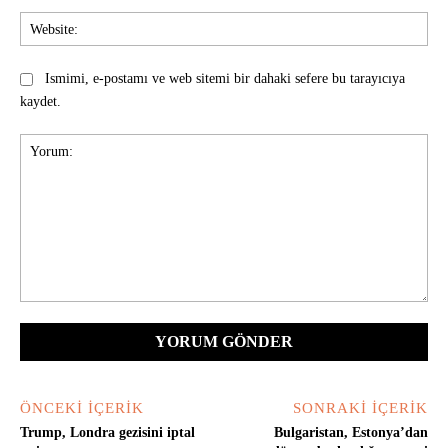
Web
Ismimi, e-postamı ve web sitemi bir dahaki sefere bu tarayıcıya
kaydet.
Yorum:
ÖNCEKI İÇERIK
SONRAKI İÇERIK
Trump, Londra gezisini iptal
Bulgaristan, Estonya’dan