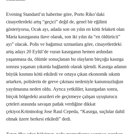
Evening Standard’ın haberine göre, Porto Riko’daki
cinayetlerdeki artış “geçici” değil de, genel bir eğilimi
gösteriyorsa, Ocak ayı, adada son on yılın en kötü felaketi olan
Maria kasırgasına ilave olarak, son iki yılın da “en öldürücü”
ayı” olacak. Polis ve bağımsız uzmanlara göre, cinayetlerdeki
artış adayı 20 Eylül’de vuran kasırganın hemen ardından
yaşanmasa da, ölümle sonuçlanan bu olayların birçoğu kasırga
sonrası yaşanan yıkımla bağlantılı olarak işlendi. Kasırga adanın
büyük kısmını kötü etkiledi ve ortaya çıkan ekonomik sıkıntı
artarken, polislerin de greve çıkması nedeniyle kanunsuzluğun
yayılmasına neden oldu. Ayrıca yetkililer, kasırgadan sonra,
birçok bölgedeki arazileri ele geçirmeye çalışan uyuşturucu
çeteleri arasında savaşın patlak verdiğine dikkat
çekiyor.Kriminolog Jose Raul Cepeda, “Kasırga, suçlular dahil
olmak üzere herkesi etkiledi” dedi.