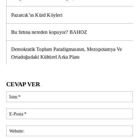
Pazarcık’ın Kürd Köyleri
Bu fırtına nereden kopuyor? BAHOZ
Demokratik Toplum Paradigmasının, Mezopotamya Ve
Ortadoğudaki Kültürel Arka Planı
CEVAP VER
İsi
E-
Pos
Web