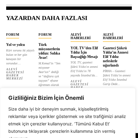
YAZARDAN DAHA FAZLASI
FORUM
FORUM
ALEVI
ALEVI
HABERLERI
HABERLERI
Yol ve yolcu
Türk
YOL TV’den Elif
Gazeteci Şükrü
misyonerlerin
Kürt sorunu iki yüzyılı
Yıldız İçin
Yıldız’ın Annesi
yıldızı: Sıdıka
bulan ve her gün
Başsağlığı Mesajı
Elif Yıldız
Avar!
kanayan bir
nefeslerle
YOL TV, gazeteci
sorundur....
M.Kemal’in “Sen
uğurlandı
Şükrü Yıldız'ın annesi
misyoner
ALEVI
Elif Yıldız'ın 78
PİRHA – Gazeteci
Avar’sın” dediği
GAZETESI
HABER
yaşında İstanbul'da...
Şükrü Yıldız’ın annesi
ve “dağlara ışık
MERKEZI
Elif Yıldız İstanbul
taşıyan” efsane
ALEVI
Garip Dede...
GAZETESI
öğretmen olarak
HABER
tanıtılan...
ALEVI
MERKEZI
GAZETESI
ALEVI
HABER
Gizliliğiniz Bizim İçin Önemli
GAZETESI
MERKEZI
HABER
MERKEZI
Size daha iyi bir deneyim sunmak, kişiselleştirilmiş
reklamlar veya içerikler göstermek ve site trafiğimizi analiz
etmek için çerezler kullanıyoruz. ‘Tümünü Kabul Et’
butonuna tıklayarak çerezlerin kullanımına izin vermiş