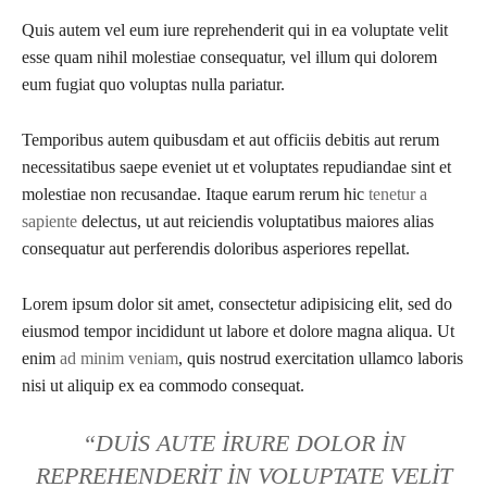
Quis autem vel eum iure reprehenderit qui in ea voluptate velit
esse quam nihil molestiae consequatur, vel illum qui dolorem
eum fugiat quo voluptas nulla pariatur.
Temporibus autem quibusdam et aut officiis debitis aut rerum
necessitatibus saepe eveniet ut et voluptates repudiandae sint et
molestiae non recusandae. Itaque earum rerum hic
tenetur a
sapiente
delectus, ut aut reiciendis voluptatibus maiores alias
consequatur aut perferendis doloribus asperiores repellat.
Lorem ipsum dolor sit amet, consectetur adipisicing elit, sed do
eiusmod tempor incididunt ut labore et dolore magna aliqua. Ut
enim
ad minim veniam
, quis nostrud exercitation ullamco laboris
nisi ut aliquip ex ea commodo consequat.
“DUIS AUTE IRURE DOLOR IN
REPREHENDERIT IN VOLUPTATE VELIT