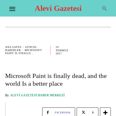
Alevi Gazetesi
24
ANA SAYFA
GÜNCEL
HABERLER
MICROSOFT
TEMMUZ
PAINT IS FINALLY...
2017
Microsoft Paint is finally dead, and the
world Is a better place
By
ALEVI GAZETESI HABER MERKEZI
FACEBOOK
X