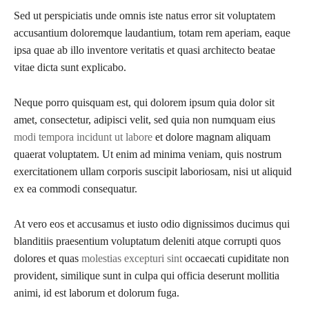
Sed ut perspiciatis unde omnis iste natus error sit voluptatem
accusantium doloremque laudantium, totam rem aperiam, eaque
ipsa quae ab illo inventore veritatis et quasi architecto beatae
vitae dicta sunt explicabo.
Neque porro quisquam est, qui dolorem ipsum quia dolor sit
amet, consectetur, adipisci velit, sed quia non numquam eius
modi tempora incidunt ut labore
et dolore magnam aliquam
quaerat voluptatem. Ut enim ad minima veniam, quis nostrum
exercitationem ullam corporis suscipit laboriosam, nisi ut aliquid
ex ea commodi consequatur.
At vero eos et accusamus et iusto odio dignissimos ducimus qui
blanditiis praesentium voluptatum deleniti atque corrupti quos
dolores et quas
molestias excepturi sint
occaecati cupiditate non
provident, similique sunt in culpa qui officia deserunt mollitia
animi, id est laborum et dolorum fuga.