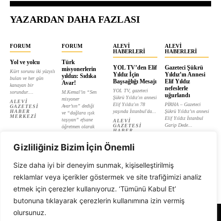
YAZARDAN DAHA FAZLASI
FORUM
FORUM
ALEVI
ALEVI
HABERLERI
HABERLERI
Yol ve yolcu
Türk
YOL TV’den Elif
Gazeteci Şükrü
misyonerlerin
Kürt sorunu iki yüzyılı
Yıldız İçin
Yıldız’ın Annesi
yıldızı: Sıdıka
bulan ve her gün
Başsağlığı Mesajı
Elif Yıldız
Avar!
kanayan bir
nefeslerle
YOL TV, gazeteci
sorundur....
M.Kemal’in “Sen
uğurlandı
Şükrü Yıldız'ın annesi
misyoner
ALEVI
Elif Yıldız'ın 78
PİRHA – Gazeteci
Avar’sın” dediği
GAZETESI
HABER
yaşında İstanbul'da...
Şükrü Yıldız’ın annesi
ve “dağlara ışık
MERKEZI
Elif Yıldız İstanbul
taşıyan” efsane
ALEVI
Garip Dede...
GAZETESI
öğretmen olarak
HABER
tanıtılan...
ALEVI
MERKEZI
GAZETESI
ALEVI
HABER
Gizliliğiniz Bizim İçin Önemli
GAZETESI
MERKEZI
HABER
MERKEZI
Size daha iyi bir deneyim sunmak, kişiselleştirilmiş
reklamlar veya içerikler göstermek ve site trafiğimizi analiz
etmek için çerezler kullanıyoruz. ‘Tümünü Kabul Et’
butonuna tıklayarak çerezlerin kullanımına izin vermiş
olursunuz.