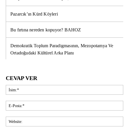
Pazarcık’ın Kürd Köyleri
Bu fırtına nereden kopuyor? BAHOZ
Demokratik Toplum Paradigmasının, Mezopotamya Ve
Ortadoğudaki Kültürel Arka Planı
CEVAP VER
İsi
E-
Pos
Web