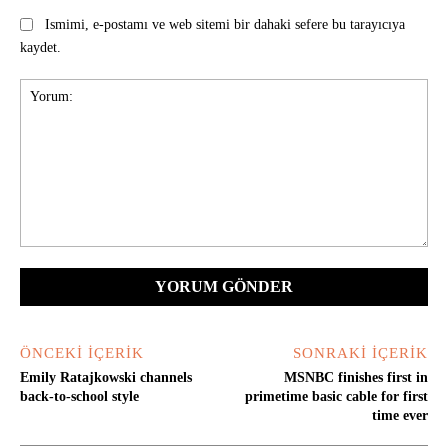
Ismimi, e-postamı ve web sitemi bir dahaki sefere bu tarayıcıya
kaydet.
Yorum:
ÖNCEKI İÇERIK
SONRAKI İÇERIK
Emily Ratajkowski channels
MSNBC finishes first in
back-to-school style
primetime basic cable for first
time ever