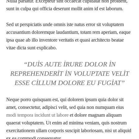
Nulla pariatur. Excepteur sint occaecat cupidatat non proident,
sunt in culpa qui officia deserunt mollit anim id est laborum.
Sed ut perspiciatis unde omnis iste natus error sit voluptatem
accusantium doloremque laudantium, totam rem aperiam, eaque
ipsa quae ab illo inventore veritatis et quasi architecto beatae
vitae dicta sunt explicabo.
“DUIS AUTE IRURE DOLOR IN
REPREHENDERIT IN VOLUPTATE VELIT
ESSE CILLUM DOLORE EU FUGIAT”
Neque porro quisquam est, qui dolorem ipsum quia dolor sit
amet, consectetur, adipisci velit, sed quia non numquam eius
modi tempora incidunt ut labore
et dolore magnam aliquam
quaerat voluptatem. Ut enim ad minima veniam, quis nostrum
exercitationem ullam corporis suscipit laboriosam, nisi ut aliquid
ex ea commodi consequatur.