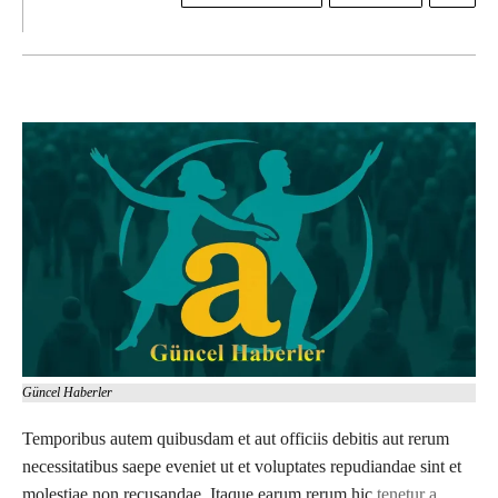
Güncel Haberler
Temporibus autem quibusdam et aut officiis debitis aut rerum
necessitatibus saepe eveniet ut et voluptates repudiandae sint et
molestiae non recusandae. Itaque earum rerum hic
tenetur a