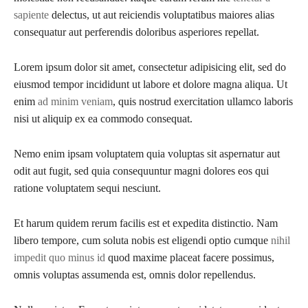
sapiente
delectus, ut aut reiciendis voluptatibus maiores alias
consequatur aut perferendis doloribus asperiores repellat.
Lorem ipsum dolor sit amet, consectetur adipisicing elit, sed do
eiusmod tempor incididunt ut labore et dolore magna aliqua. Ut
enim
ad minim veniam
, quis nostrud exercitation ullamco laboris
nisi ut aliquip ex ea commodo consequat.
Nemo enim ipsam voluptatem quia voluptas sit aspernatur aut
odit aut fugit, sed quia consequuntur magni dolores eos qui
ratione voluptatem sequi nesciunt.
Et harum quidem rerum facilis est et expedita distinctio. Nam
libero tempore, cum soluta nobis est eligendi optio cumque
nihil
impedit quo minus id
quod maxime placeat facere possimus,
omnis voluptas assumenda est, omnis dolor repellendus.