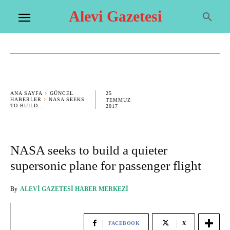
Alevi Gazetesi
25
ANA SAYFA
GÜNCEL
HABERLER
NASA SEEKS
TEMMUZ
TO BUILD...
2017
NASA seeks to build a quieter
supersonic plane for passenger flight
By
ALEVI GAZETESI HABER MERKEZI
FACEBOOK
X