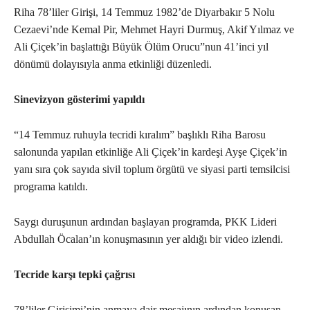
Riha 78’liler Girişi, 14 Temmuz 1982’de Diyarbakır 5 Nolu
Cezaevi’nde Kemal Pir, Mehmet Hayri Durmuş, Akif Yılmaz ve
Ali Çiçek’in başlattığı Büyük Ölüm Orucu”nun 41’inci yıl
dönümü dolayısıyla anma etkinliği düzenledi.
Sinevizyon gösterimi yapıldı
“14 Temmuz ruhuyla tecridi kıralım” başlıklı Riha Barosu
salonunda yapılan etkinliğe Ali Çiçek’in kardeşi Ayşe Çiçek’in
yanı sıra çok sayıda sivil toplum örgütü ve siyasi parti temsilcisi
programa katıldı.
Saygı duruşunun ardından başlayan programda, PKK Lideri
Abdullah Öcalan’ın konuşmasının yer aldığı bir video izlendi.
Tecride karşı tepki çağrısı
78’liler Girişimi’nin anmaya dair mesajının ardından konuşan