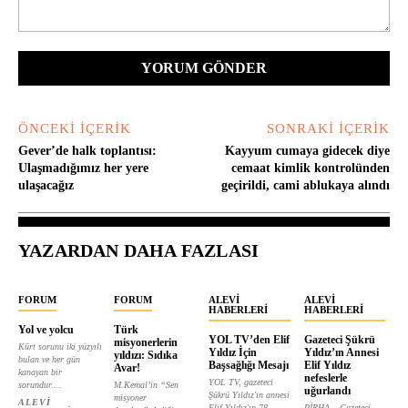
Yorum:
ÖNCEKI İÇERIK
SONRAKI İÇERIK
Gever’de halk toplantısı:
Kayyum cumaya gidecek diye
Ulaşmadığımız her yere
cemaat kimlik kontrolünden
ulaşacağız
geçirildi, cami ablukaya alındı
YAZARDAN DAHA FAZLASI
FORUM
FORUM
ALEVI
ALEVI
HABERLERI
HABERLERI
Yol ve yolcu
Türk
YOL TV’den Elif
Gazeteci Şükrü
misyonerlerin
Kürt sorunu iki yüzyılı
Yıldız İçin
Yıldız’ın Annesi
yıldızı: Sıdıka
bulan ve her gün
Başsağlığı Mesajı
Elif Yıldız
Avar!
kanayan bir
nefeslerle
YOL TV, gazeteci
sorundur....
M.Kemal’in “Sen
uğurlandı
Şükrü Yıldız'ın annesi
misyoner
ALEVI
Elif Yıldız'ın 78
PİRHA – Gazeteci