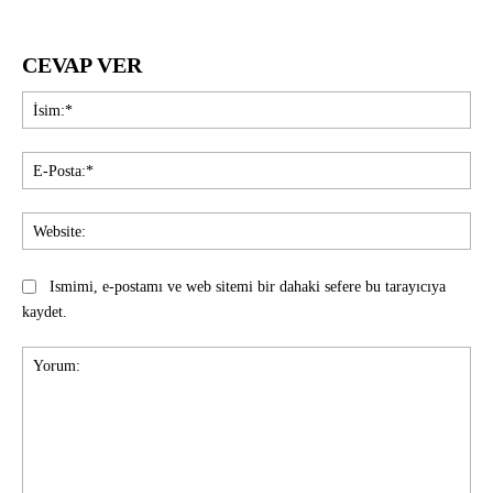
CEVAP VER
İsi
E-
Pos
Web
Ismimi, e-postamı ve web sitemi bir dahaki sefere bu tarayıcıya
kaydet.