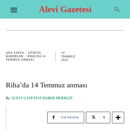
Alevi Gazetesi
14
ANA SAYFA
GÜNCEL
HABERLER
RIHA’DA 14
TEMMUZ
TEMMUZ ANMASI
2023
Riha’da 14 Temmuz anması
By
ALEVI GAZETESI HABER MERKEZI
FACEBOOK
X