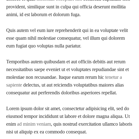
provident, similique sunt in culpa qui officia deserunt mollitia
animi, id est laborum et dolorum fuga.
Quis autem vel eum iure reprehenderit qui in ea voluptate velit
esse quam nihil molestiae consequatur, vel illum qui dolorem
eum fugiat quo voluptas nulla pariatur.
Temporibus autem quibusdam et aut officiis debitis aut rerum
necessitatibus saepe eveniet ut et voluptates repudiandae sint et
molestiae non recusandae. Itaque earum rerum hic
tenetur a
sapiente
delectus, ut aut reiciendis voluptatibus maiores alias
consequatur aut perferendis doloribus asperiores repellat.
Lorem ipsum dolor sit amet, consectetur adipisicing elit, sed do
eiusmod tempor incididunt ut labore et dolore magna aliqua. Ut
enim
ad minim veniam
, quis nostrud exercitation ullamco laboris
nisi ut aliquip ex ea commodo consequat.