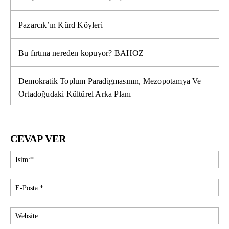
Pazarcık’ın Kürd Köyleri
Bu fırtına nereden kopuyor? BAHOZ
Demokratik Toplum Paradigmasının, Mezopotamya Ve
Ortadoğudaki Kültürel Arka Planı
CEVAP VER
İsi
E-
Pos
Web