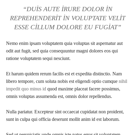
“DUIS AUTE IRURE DOLOR IN
REPREHENDERIT IN VOLUPTATE VELIT
ESSE CILLUM DOLORE EU FUGIAT”
Nemo enim ipsam voluptatem quia voluptas sit aspernatur aut
odit aut fugit, sed quia consequuntur magni dolores eos qui
ratione voluptatem sequi nesciunt.
Et harum quidem rerum facilis est et expedita distinctio. Nam
libero tempore, cum soluta nobis est eligendi optio cumque
nihil
impedit quo minus id
quod maxime placeat facere possimus,
omnis voluptas assumenda est, omnis dolor repellendus.
Nulla pariatur. Excepteur sint occaecat cupidatat non proident,
sunt in culpa qui officia deserunt mollit anim id est laborum.
Sed ut perspiciatis unde omnis iste natus error sit voluptatem