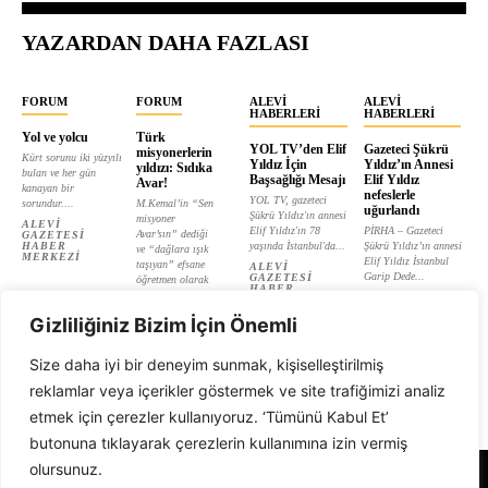
YAZARDAN DAHA FAZLASI
FORUM
FORUM
ALEVI
ALEVI
HABERLERI
HABERLERI
Yol ve yolcu
Türk
YOL TV’den Elif
Gazeteci Şükrü
misyonerlerin
Kürt sorunu iki yüzyılı
Yıldız İçin
Yıldız’ın Annesi
yıldızı: Sıdıka
bulan ve her gün
Başsağlığı Mesajı
Elif Yıldız
Avar!
kanayan bir
nefeslerle
YOL TV, gazeteci
sorundur....
M.Kemal’in “Sen
uğurlandı
Şükrü Yıldız'ın annesi
misyoner
ALEVI
Elif Yıldız'ın 78
PİRHA – Gazeteci
Avar’sın” dediği
GAZETESI
HABER
yaşında İstanbul'da...
Şükrü Yıldız’ın annesi
ve “dağlara ışık
MERKEZI
Elif Yıldız İstanbul
taşıyan” efsane
ALEVI
Garip Dede...
GAZETESI
öğretmen olarak
HABER
tanıtılan...
ALEVI
MERKEZI
GAZETESI
ALEVI
HABER
Gizliliğiniz Bizim İçin Önemli
GAZETESI
MERKEZI
HABER
MERKEZI
Size daha iyi bir deneyim sunmak, kişiselleştirilmiş
reklamlar veya içerikler göstermek ve site trafiğimizi analiz
etmek için çerezler kullanıyoruz. ‘Tümünü Kabul Et’
butonuna tıklayarak çerezlerin kullanımına izin vermiş
olursunuz.