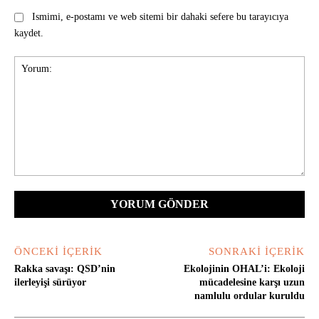
Ismimi, e-postamı ve web sitemi bir dahaki sefere bu tarayıcıya
kaydet.
Yorum:
ÖNCEKI İÇERIK
SONRAKI İÇERIK
Rakka savaşı: QSD’nin
Ekolojinin OHAL’i: Ekoloji
ilerleyişi sürüyor
mücadelesine karşı uzun
namlulu ordular kuruldu