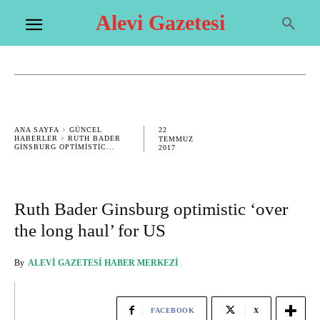
Alevi Gazetesi
22
ANA SAYFA
GÜNCEL
HABERLER
RUTH BADER
TEMMUZ
GINSBURG OPTIMISTIC...
2017
Ruth Bader Ginsburg optimistic ‘over
the long haul’ for US
By
ALEVI GAZETESI HABER MERKEZI
FACEBOOK
X