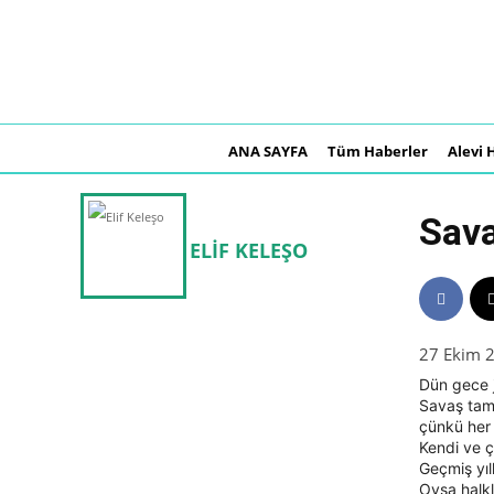
ANA SAYFA
Tüm Haberler
Alevi 
Sava
ELIF KELEŞO
27 Ekim 
Dün gece j
Savaş tamt
çünkü her 
Kendi ve ç
Geçmiş yıll
Oysa halkla