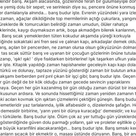
eridir barış. Akşam alacasında, gözlerinde ferah bir gülümseyişle dö
e yemiş dolu bir sepet; ve serinlesin diye su, pencere önüne konmuş 
 ter damlalarıyla alnında… barış budur işte. Evrenin yüzündeki yara izle
zaman, ağaçlar dikildiğinde top mermilerinin açtığı çukurlara, yangını
yüreklerde ilk tomurcukları belirdiği zaman umudun, ölüler rahatça
klerinde, kaygı duymaksızın artık, boşa akmadığını bilerek kanlarının,
e. Barış sıcak yemeklerden tüten kokudur akşamda yüreği korkuyla
ğinde sokaktaki ani fren sesi ve çalınan kapı, arkadaşlar demek ol
rış, açılan bir pencerden, ne zaman olursa olsun gökyüzünün dolmas
ir tas sıcak süttür barış ve uyanan bir çocuğun gözlerinin önüne tutulan
anıp, ‘ışık! ışık! ‘ diye fısıldarken birbirlerine! Işık taşarken ufkun yal
r işte. Kitaplık yapıldığı zaman hapishaneler geceleyin kapı kapı dola
 türkü ve dolunay, taptaze yüzünü gösterdiği zaman bir bulutun ark
akşamı berberden pırıl pırıl çıkan bir işçi gibi; barış budur işte. Geçe
 bir gün değil de bir kök olduğu zaman gecede sevincin yapraklarını
aya. Geçen her gün kazanılmış bir gün olduğu zaman dürüst bir insa
uykusunun ardısıra. Ve sonunda hissettiğimiz zaman yeniden zamanın
i acıları kovmak için ışıktan çizmelerini çektiğini güneşin. Barış budur
demetleridir yaz tarlalarında, iyilik alfabesidir o, dizelerinde şafağın. 
 demesidir birbirine, ‘yarın yeni bir dünya kuracağız’ demesidir; ve k
 türkülerle. Barış budur işte. Ölüm çok az yer tuttuğu gün yüreklerde
gösterdiğinde güven dolu parmağı yolların, şair ve proleter eşitlikle ç
ne büyük karanfilini alacakaranlığın… barış budur işte. Barış sımsıkı k
insanların sıcacık bir ekmektir o, masası üstünde dünyanın. Barış, bir a