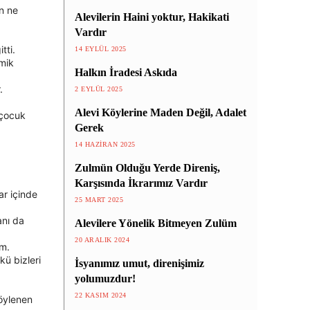
n ne
Alevilerin Haini yoktur, Hakikati
Vardır
tti.
14 EYLÜL 2025
mik
Halkın İradesi Askıda
.
2 EYLÜL 2025
Alevi Köylerine Maden Değil, Adalet
 çocuk
Gerek
14 HAZIRAN 2025
Zulmün Olduğu Yerde Direniş,
Karşısında İkrarımız Vardır
ar içinde
25 MART 2025
anı da
Alevilere Yönelik Bitmeyen Zulüm
20 ARALIK 2024
ım.
kü bizleri
İsyanımız umut, direnişimiz
yolumuzdur!
22 KASIM 2024
öylenen