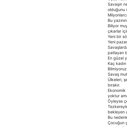
Savaşın ne
olduğunu 
Milyonlarc
Bu yazının
Biliyor mu
çıkarlar içi
Yeni bir s
Yeni pazar
Savaşlarda
patlayan 
En güzel y
Kaç kadın 
Bilmiyoruz
Savaş mut
Ülkeleri, ş
bırakır.
Ekonomik k
yoktur ama
Öyleyse çe
Tezkereyle
bekleyen a
Bu nedenle
Çocuğun gö