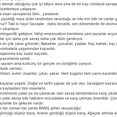
 demek olduğunu çok iyi biliyor ama yine de bir kaç cümleyle savaşı
özetlemeye çalışayım.
a insan savaşlarda öldü , yaralandı.
 yazıldığı veya sizler tarafından okunduğu an bile kim bilir ne canlar gi
yuz? Tabi ki hayır Savaşlar ; daha öncede, son dönemlerde de ekono
n çıkarılıyor.
ömürgecilik gelişiyor. Vahşi emperyalizm kendisine yeni pazarlar arıyor
lar için daha çok savaş daha çok ölüm gerekiyor.
 en çok zarar görenler; Bebekler ,çocuklar, yaşlılar. Kaç bebek, kaç
bombalarla yaşamından koparıldı.
aşlarında kaç kadın kaçırıldı.
pazarlarda satıldı.
 sayısını ama korkunç bir gerçek ve yüreğimiz yanıyor.
luluk vermez .
ehirleri, evleri ,insanları ;yıkar, yakar. Hem bugünü hem yarını karanlıkl
ayıplar yaşatır. Doğal ve tarihi yapılar da yok olur. Savaşların kazan
 kaybedeni tüm insanlıktır.
vremizde çalan ya da çalınacak olan savaş tamtamlarına karşı çıkal
 yetki alınsa bile halkların mücadelesi ve karşı çıkması önemlidir. Çün
ydınlık bir gelecek vardır.
 her zaman her yerde BARIŞ şiirleri okuyacağız.
rdüğü düştür barış. Ananın gördüğü düştür barış. Ağaçlar altında s