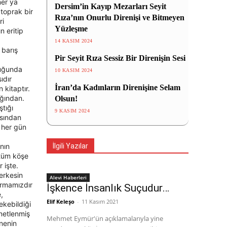
ner ya
Dersim’in Kayıp Mezarları Seyit
toprak bir
Rıza’nın Onurlu Direnişi ve Bitmeyen
ri
Yüzleşme
n eritip
14 KASIM 2024
 barış
Pir Seyit Rıza Sessiz Bir Direnişin Sesi
duğunda
10 KASIM 2024
ıdır
İran’da Kadınların Direnişine Selam
 kitaptır.
ağından.
Olsun!
ştığı
9 KASIM 2024
asından
n her gün
nın
İlgili Yazılar
 tüm köşe
 işte.
Herkesin
Alevi Haberleri
urmamızdır
İşkence İnsanlık Suçudur…
,
Elif Keleşo
-
11 Kasım 2021
ekebildiği
enetlenmiş
Mehmet Eymür'ün açıklamalarıyla yine
nnenin