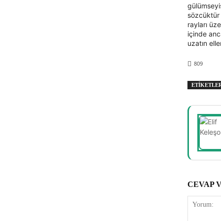
gülümseyiş
sözcüktür 
rayları üze
içinde anc
uzatın elle
809
ETIKETLE
CEVAP 