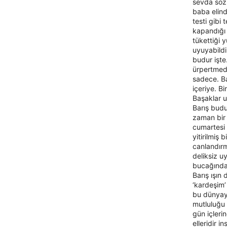
sevda sözl
baba elind
testi gibi
kapandığı 
tükettiği 
uyuyabildi
budur işt
ürpertmedi
sadece. Ba
içeriye. B
Başaklar uz
Barış budu
zaman bir
cumartesi 
yitirilmiş
canlandırm
deliksiz 
bucağındak
Barış ışın 
‘kardeşim’
bu dünyayı
mutluluğu 
gün içleri
elleridir 