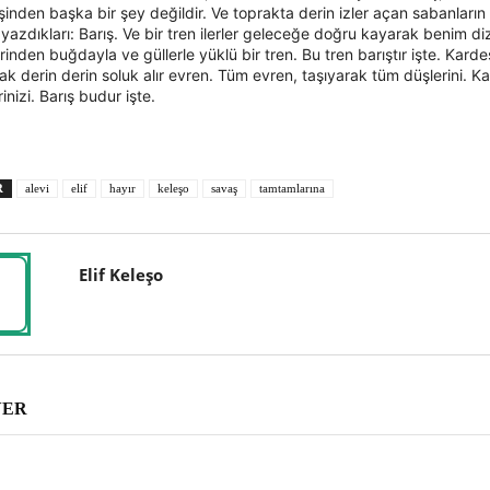
inden başka bir şey değildir. Ve toprakta derin izler açan sabanların 
yazdıkları: Barış. Ve bir tren ilerler geleceğe doğru kayarak benim di
rinden buğdayla ve güllerle yüklü bir tren. Bu tren barıştır işte. Kardeş
ak derin derin soluk alır evren. Tüm evren, taşıyarak tüm düşlerini. Ka
rinizi. Barış budur işte.
R
alevi
elif
hayır
keleşo
savaş
tamtamlarına
Elif Keleşo
VER