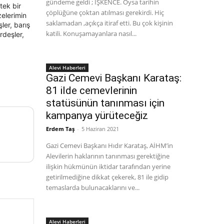
gündeme geldi ; İŞKENCE. Oysa tarihin
tek bir
çöplüğüne çoktan atılması gerekirdi. Hiç
zelerimin
saklamadan ,açıkça itiraf etti. Bu çok kişinin
ler, barış
katili. Konuşamayanlara nasıl...
rdeşler,
Alevi Haberleri
Gazi Cemevi Başkanı Karataş:
81 ilde cemevlerinin
statüsünün tanınması için
kampanya yürüteceğiz
Erdem Taş
-
5 Haziran 2021
Gazi Cemevi Başkanı Hıdır Karataş, AİHM’in
Alevilerin haklarının tanınması gerektiğine
ilişkin hükmünün iktidar tarafından yerine
getirilmediğine dikkat çekerek, 81 ile gidip
temaslarda bulunacaklarını ve...
Alevi Haberleri