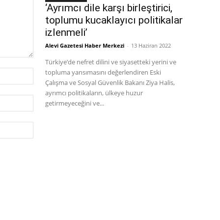
‘Ayrımcı dile karşı birleştirici,
toplumu kucaklayıcı politikalar
izlenmeli’
Alevi Gazetesi Haber Merkezi
-
13 Haziran 2022
Türkiye’de nefret dilini ve siyasetteki yerini ve
topluma yansımasını değerlendiren Eski
İsim:*
Çalışma ve Sosyal Güvenlik Bakanı Ziya Halis,
ayrımcı politikaların, ülkeye huzur
E-
getirmeyeceğini ve...
Posta:*
Website: