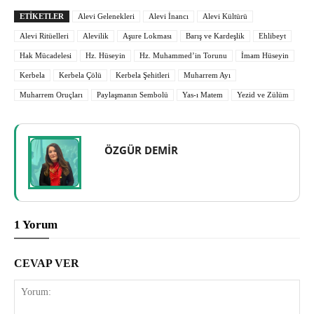
ETIKETLER
Alevi Gelenekleri
Alevi İnancı
Alevi Kültürü
Alevi Ritüelleri
Alevilik
Aşure Lokması
Barış ve Kardeşlik
Ehlibeyt
Hak Mücadelesi
Hz. Hüseyin
Hz. Muhammed’in Torunu
İmam Hüseyin
Kerbela
Kerbela Çölü
Kerbela Şehitleri
Muharrem Ayı
Muharrem Oruçları
Paylaşmanın Sembolü
Yas-ı Matem
Yezid ve Zülüm
ÖZGÜR DEMİR
1 Yorum
CEVAP VER