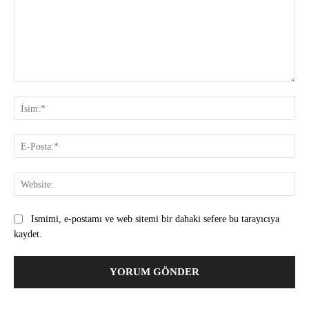
Yorum:
İsi
E-
Pos
Web
Ismimi, e-postamı ve web sitemi bir dahaki sefere bu tarayıcıya
kaydet.