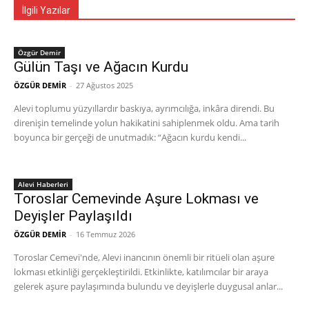
İlgili Yazılar
Özgür Demir
Gülün Taşı ve Ağacın Kurdu
ÖZGÜR DEMİR
-
27 Ağustos 2025
Alevi toplumu yüzyıllardır baskıya, ayrımcılığa, inkâra direndi. Bu
direnişin temelinde yolun hakikatini sahiplenmek oldu. Ama tarih
boyunca bir gerçeği de unutmadık: “Ağacın kurdu kendi...
Alevi Haberleri
Toroslar Cemevinde Aşure Lokması ve
Deyişler Paylaşıldı
ÖZGÜR DEMİR
-
16 Temmuz 2026
Toroslar Cemevi'nde, Alevi inancının önemli bir ritüeli olan aşure
lokması etkinliği gerçekleştirildi. Etkinlikte, katılımcılar bir araya
gelerek aşure paylaşımında bulundu ve deyişlerle duygusal anlar...