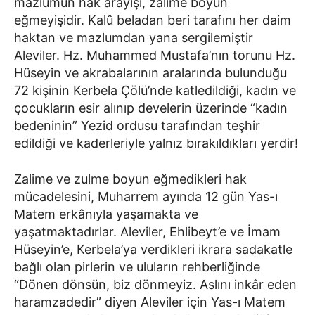
mazlumun hak arayışı, zalime boyun
eğmeyişidir. Kalû beladan beri tarafını her daim
haktan ve mazlumdan yana sergilemiştir
Aleviler. Hz. Muhammed Mustafa’nın torunu Hz.
Hüseyin ve akrabalarının aralarında bulunduğu
72 kişinin Kerbela Çölü’nde katledildiği, kadın ve
çocukların esir alınıp develerin üzerinde “kadın
bedeninin” Yezid ordusu tarafından teşhir
edildiği ve kaderleriyle yalnız bırakıldıkları yerdir!
Zalime ve zulme boyun eğmedikleri hak
mücadelesini, Muharrem ayında 12 gün Yas-ı
Matem erkânıyla yaşamakta ve
yaşatmaktadırlar. Aleviler, Ehlibeyt’e ve İmam
Hüseyin’e, Kerbela’ya verdikleri ikrara sadakatle
bağlı olan pirlerin ve uluların rehberliğinde
“Dönen dönsün, biz dönmeyiz. Aslını inkâr eden
haramzadedir” diyen Aleviler için Yas-ı Matem