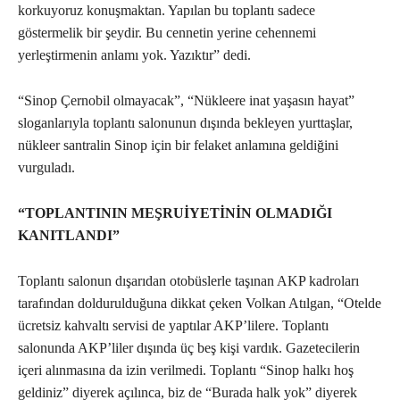
korkuyoruz konuşmaktan. Yapılan bu toplantı sadece
göstermelik bir şeydir. Bu cennetin yerine cehennemi
yerleştirmenin anlamı yok. Yazıktır” dedi.
“Sinop Çernobil olmayacak”, “Nükleere inat yaşasın hayat”
sloganlarıyla toplantı salonunun dışında bekleyen yurttaşlar,
nükleer santralin Sinop için bir felaket anlamına geldiğini
vurguladı.
“TOPLANTININ MEŞRUİYETİNİN OLMADIĞI
KANITLANDI”
Toplantı salonun dışarıdan otobüslerle taşınan AKP kadroları
tarafından doldurulduğuna dikkat çeken Volkan Atılgan, “Otelde
ücretsiz kahvaltı servisi de yaptılar AKP’lilere. Toplantı
salonunda AKP’liler dışında üç beş kişi vardık. Gazetecilerin
içeri alınmasına da izin verilmedi. Toplantı “Sinop halkı hoş
geldiniz” diyerek açılınca, biz de “Burada halk yok” diyerek