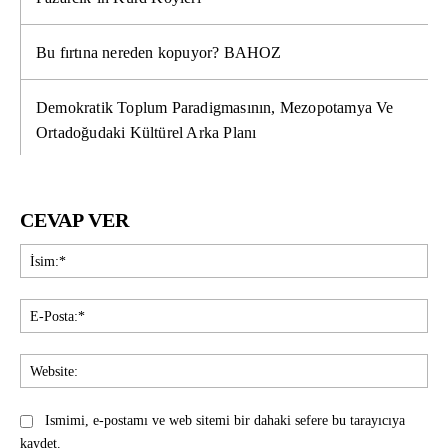
Bu fırtına nereden kopuyor? BAHOZ
Demokratik Toplum Paradigmasının, Mezopotamya Ve
Ortadoğudaki Kültürel Arka Planı
CEVAP VER
İsi
E-
Pos
Web
Ismimi, e-postamı ve web sitemi bir dahaki sefere bu tarayıcıya
kaydet.