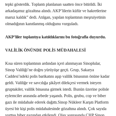
tepki gösterdik. Toplantı planlanan saatten önce bitirildi. İki
arkadaşımız gözaltına alındı. AKP’lilerin küfür ve hakretlerine
maruz kaldık” dedi. Atılgan, yapılan toplantının meşruiyetinin
olmadığının kanıtlanmış olduğunu vurguladı.
AKP’liler toplantıya katıldıklarını bu fotoğrafla duyurdu.
VALİLİK ÖNÜNDE POLİS MÜDAHALESİ
Kısa süren toplantının ardından içeri alınmayan Sinoplular,
Sinop Valiliği’ne doğru yürüyüşe geçti. Grup, Sakarya
Caddesi’ndeki polis barikatını aşıp valilik binasının önüne kadar
geldi. Valiliğe ve savcılığa şikâyet dilekçesi vermek isteyen
gruptakiler, valilik binasına girmek istedi. Bunün üzerine polisle
eylemciler arasında arbede yaşandı. Polis, grubu, cop ve biber
gazı ile müdahale ederek dağıttı.Sinop Nükleer Karşıtı Platform
üyesi bir kişi polis müdahalesinde gözaltına alındı. Çok sayıda
yurttaş biber gazından etkilendi. Olay sonrasında CHP Sinop