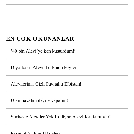
EN ÇOK OKUNANLAR
’40 bin Alevi’ye kan kusturdum!’
Diyarbakır Alevi-Türkmen köyleri
Alevilerinin Gizli Payitahtı Elbistan!
Utanmayalım da, ne yapalım!
Suriyede Aleviler Yok Ediliyor, Alevi Katliamı Var!
Pazarcık’ın Kürd Köyleri