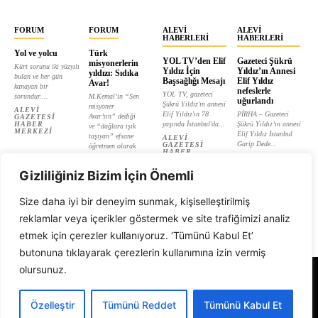
FORUM
FORUM
ALEVI
ALEVI
HABERLERI
HABERLERI
Yol ve yolcu
Türk
YOL TV’den Elif
Gazeteci Şükrü
misyonerlerin
Kürt sorunu iki yüzyılı
Yıldız İçin
Yıldız’ın Annesi
yıldızı: Sıdıka
bulan ve her gün
Başsağlığı Mesajı
Elif Yıldız
Avar!
kanayan bir
nefeslerle
YOL TV, gazeteci
sorundur....
M.Kemal’in “Sen
uğurlandı
Şükrü Yıldız'ın annesi
misyoner
ALEVI
Elif Yıldız'ın 78
PİRHA – Gazeteci
Avar’sın” dediği
GAZETESI
HABER
yaşında İstanbul'da...
Şükrü Yıldız’ın annesi
ve “dağlara ışık
MERKEZI
Elif Yıldız İstanbul
taşıyan” efsane
ALEVI
Garip Dede...
GAZETESI
öğretmen olarak
HABER
tanıtılan...
ALEVI
MERKEZI
GAZETESI
ALEVI
HABER
Gizliliğiniz Bizim İçin Önemli
GAZETESI
MERKEZI
HABER
MERKEZI
Size daha iyi bir deneyim sunmak, kişiselleştirilmiş
reklamlar veya içerikler göstermek ve site trafiğimizi analiz
etmek için çerezler kullanıyoruz. ‘Tümünü Kabul Et’
butonuna tıklayarak çerezlerin kullanımına izin vermiş
olursunuz.
Alevi Gazetesi
Özelleştir
Tümünü Reddet
Tümünü Kabul Et
© 1999 - 2026 Tüm Hakları Saklıdır. Alevi Gazetesi