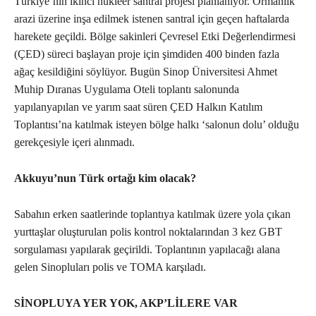
Türkiye’nin ikinci nükleer santral projesi planlanıyor. Ormanlık
arazi üzerine inşa edilmek istenen santral için geçen haftalarda
harekete geçildi. Bölge sakinleri Çevresel Etki Değerlendirmesi
(ÇED) süreci başlayan proje için şimdiden 400 binden fazla
ağaç kesildiğini söylüyor. Bugün Sinop Üniversitesi Ahmet
Muhip Dıranas Uygulama Oteli toplantı salonunda
yapılanyapılan ve yarım saat süren ÇED Halkın Katılım
Toplantısı’na katılmak isteyen bölge halkı ‘salonun dolu’ olduğu
gerekçesiyle içeri alınmadı.
Akkuyu’nun Türk ortağı kim olacak?
Sabahın erken saatlerinde toplantıya katılmak üzere yola çıkan
yurttaşlar oluşturulan polis kontrol noktalarından 3 kez GBT
sorgulaması yapılarak geçirildi. Toplantının yapılacağı alana
gelen Sinopluları polis ve TOMA karşıladı.
SİNOPLUYA YER YOK, AKP’LİLERE VAR