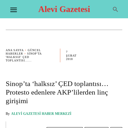
Alevi Gazetesi
ANA SAYFA
GÜNCEL
7
HABERLER
SINOP'TA
ŞUBAT
'HALKSIZ' ÇED
2018
TOPLANTISI......
Sinop’ta ‘halksız’ ÇED toplantısı…
Protesto edenlere AKP’lilerden linç
girişimi
By
ALEVI GAZETESI HABER MERKEZI