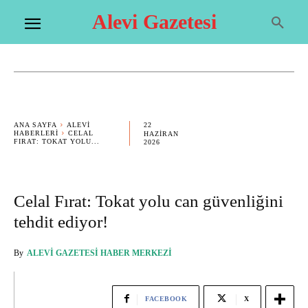
Alevi Gazetesi
22
ANA SAYFA
ALEVI
HABERLERI
CELAL
HAZIRAN
FIRAT: TOKAT YOLU...
2026
Celal Fırat: Tokat yolu can güvenliğini
tehdit ediyor!
By
ALEVI GAZETESI HABER MERKEZI
FACEBOOK
X