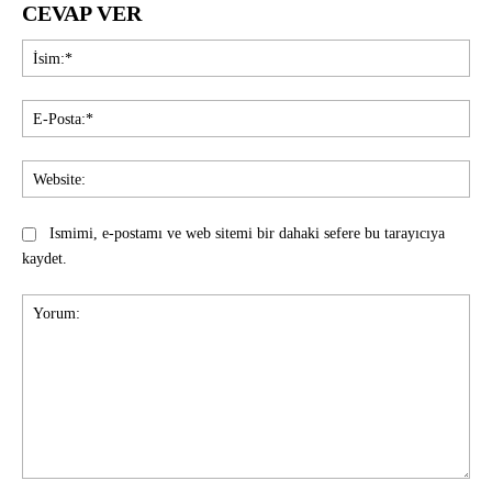
CEVAP VER
İsi
E-
Pos
Web
Ismimi, e-postamı ve web sitemi bir dahaki sefere bu tarayıcıya
kaydet.
Yorum: