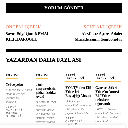
ÖNCEKI İÇERIK
SONRAKI İÇERIK
Sayın Büyüğüm KEMAL
Alevilikte Aşure, Adalet
KILIÇDAROĞLU
Mücadelesinin Sembolüdür
YAZARDAN DAHA FAZLASI
FORUM
FORUM
ALEVI
ALEVI
HABERLERI
HABERLERI
Yol ve yolcu
Türk
YOL TV’den Elif
Gazeteci Şükrü
misyonerlerin
Kürt sorunu iki yüzyılı
Yıldız İçin
Yıldız’ın Annesi
yıldızı: Sıdıka
bulan ve her gün
Başsağlığı Mesajı
Elif Yıldız
Avar!
kanayan bir
nefeslerle
YOL TV, gazeteci
sorundur....
M.Kemal’in “Sen
uğurlandı
Şükrü Yıldız'ın annesi
misyoner
ALEVI
Elif Yıldız'ın 78
PİRHA – Gazeteci
Avar’sın” dediği
GAZETESI
HABER
yaşında İstanbul'da...
Şükrü Yıldız’ın annesi
ve “dağlara ışık
MERKEZI
Elif Yıldız İstanbul
taşıyan” efsane
ALEVI
Garip Dede...
GAZETESI
öğretmen olarak
HABER
tanıtılan...
ALEVI
MERKEZI