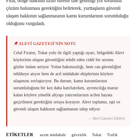
Fırat, bölge halkının uzun süredir dile getirdiği yol sorununa
çözüm bulunması gerektiğini belirterek, yurttaşların güvenli
ulaşım hakkının sağlanmasının kamu kurumlarının sorumluluğu
olduğunu vurguladı.
ALEVİ GAZETESİ’NİN NOTU
Celal Fıratın, Tokat yolu ile ilgili yaptığı uyarı, bölgedeki Alevi
köylerinin ulaşım güvenliğini tehdit eden ciddi bir sorunu
gözler önüne seriyor. Yolun bakımsızlığı, hem can güvenliğini
tehlikeye atıyor hem de acil müdahale ekiplerinin köylere
ulaşımını zorlaştırıyor. Bu durum, kamu kurumlarının
sorumluluğunu bir kez daha hatırlatırken, ayrımcılığa maruz
kalan köylere yönelik altyapı yatırımlarının acilen hayata
geçirilmesi gerektiğini ortaya koyuyor. Alevi toplumu, eşit ve
güvenli ulaşım hakkının sağlanmasını talep ediyor.
— Alevi Gazetesi Editörü
ETIKETLER
acem müdahale
güvenlik
Tokat
Trafik