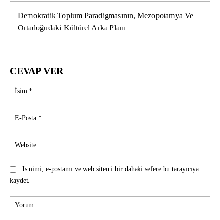
Demokratik Toplum Paradigmasının, Mezopotamya Ve
Ortadoğudaki Kültürel Arka Planı
CEVAP VER
İsi
E-
Pos
Web
Ismimi, e-postamı ve web sitemi bir dahaki sefere bu tarayıcıya
kaydet.