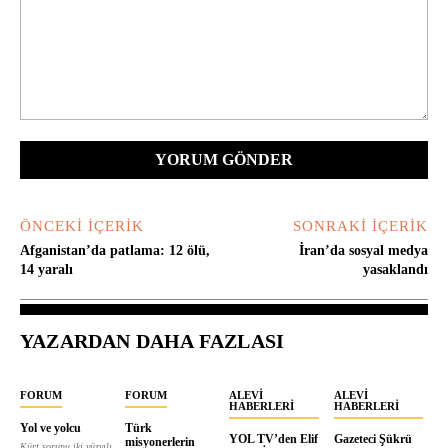
Yorum:
ÖNCEKI İÇERIK
SONRAKI İÇERIK
Afganistan’da patlama: 12 ölü,
İran’da sosyal medya
14 yaralı
yasaklandı
YAZARDAN DAHA FAZLASI
FORUM
FORUM
ALEVI
ALEVI
HABERLERI
HABERLERI
Yol ve yolcu
Türk
YOL TV’den Elif
Gazeteci Şükrü
misyonerlerin
Kürt sorunu iki yüzyılı