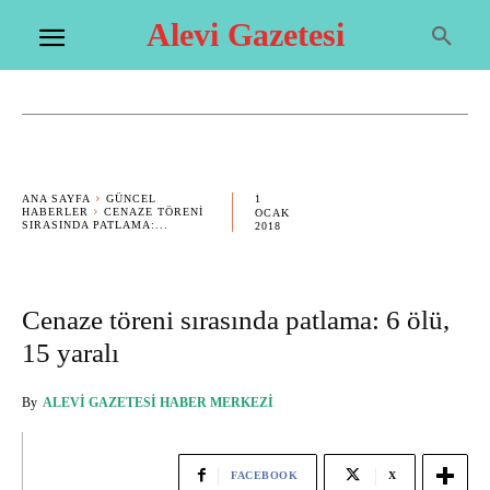
Alevi Gazetesi
1
ANA SAYFA
GÜNCEL
HABERLER
CENAZE TÖRENI
OCAK
SIRASINDA PATLAMA:...
2018
Cenaze töreni sırasında patlama: 6 ölü,
15 yaralı
By
ALEVI GAZETESI HABER MERKEZI
FACEBOOK
X