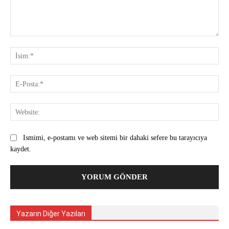
Yorum:
İsi
E-
Pos
Web
Ismimi, e-postamı ve web sitemi bir dahaki sefere bu tarayıcıya
kaydet.
Yazarın Diğer Yazıları