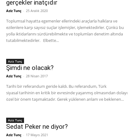
gerçekler inatçıdır
Aziz Tunç
-
25 Aralık 2020
Toplumsal hayatta egemenler ellerindeki araçlarla halklara ve
ezilenlere karşı sayısız suçlar işlemişler, işlemektedirler. Çünkü bu
yolla iktidarlarını sürdürebilmekte ve toplumları denetim altında
tutabilmektedirler. Elbette...
Aziz Tunç
Şimdi ne olacak?
Aziz Tunç
-
28 Nisan 2017
Tarihi bir referandum geride kaldı. Bu referandum, Türk
siyasal tarihinin en kritik bir evresinde yaşanmış olmasından dolayı
özel bir önem taşımaktadır. Gerek yüklenen anlam ve beklenen...
Aziz Tunç
Sedat Peker ne diyor?
Aziz Tunç
-
17 Mayıs 2021