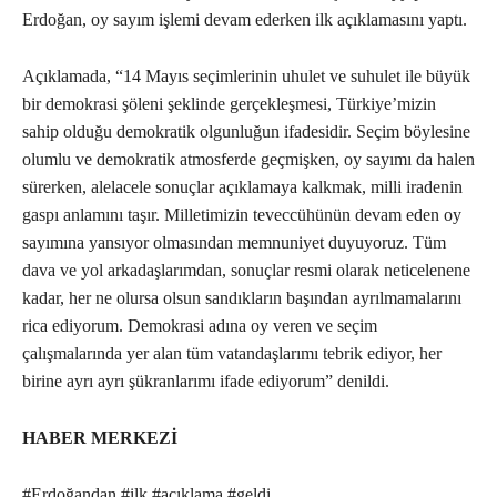
Erdoğan, oy sayım işlemi devam ederken ilk açıklamasını yaptı.
Açıklamada, “14 Mayıs seçimlerinin uhulet ve suhulet ile büyük
bir demokrasi şöleni şeklinde gerçekleşmesi, Türkiye’mizin
sahip olduğu demokratik olgunluğun ifadesidir. Seçim böylesine
olumlu ve demokratik atmosferde geçmişken, oy sayımı da halen
sürerken, alelacele sonuçlar açıklamaya kalkmak, milli iradenin
gaspı anlamını taşır. Milletimizin teveccühünün devam eden oy
sayımına yansıyor olmasından memnuniyet duyuyoruz. Tüm
dava ve yol arkadaşlarımdan, sonuçlar resmi olarak neticelenene
kadar, her ne olursa olsun sandıkların başından ayrılmamalarını
rica ediyorum. Demokrasi adına oy veren ve seçim
çalışmalarında yer alan tüm vatandaşlarımı tebrik ediyor, her
birine ayrı ayrı şükranlarımı ifade ediyorum” denildi.
HABER MERKEZİ
#Erdoğandan #ilk #açıklama #geldi