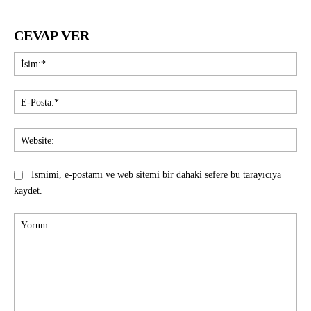
CEVAP VER
İsi
E-
Pos
Web
Ismimi, e-postamı ve web sitemi bir dahaki sefere bu tarayıcıya
kaydet.