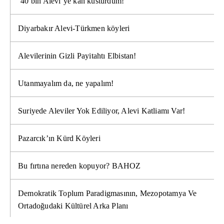
’40 bin Alevi’ye kan kusturdum!’
Diyarbakır Alevi-Türkmen köyleri
Alevilerinin Gizli Payitahtı Elbistan!
Utanmayalım da, ne yapalım!
Suriyede Aleviler Yok Ediliyor, Alevi Katliamı Var!
Pazarcık’ın Kürd Köyleri
Bu fırtına nereden kopuyor? BAHOZ
Demokratik Toplum Paradigmasının, Mezopotamya Ve
Ortadoğudaki Kültürel Arka Planı