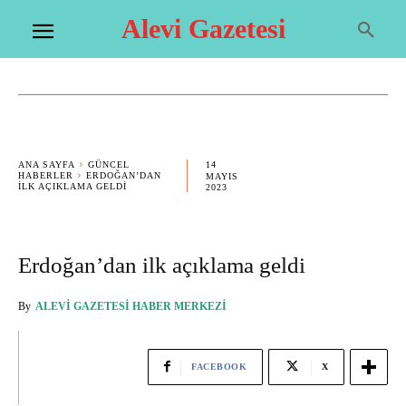
Alevi Gazetesi
14
ANA SAYFA
GÜNCEL
HABERLER
ERDOĞAN’DAN
MAYIS
ILK AÇIKLAMA GELDI
2023
Erdoğan’dan ilk açıklama geldi
By
ALEVI GAZETESI HABER MERKEZI
FACEBOOK
X