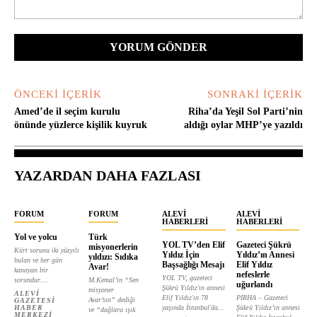
Yorum:
ÖNCEKI İÇERIK
SONRAKI İÇERIK
Amed’de il seçim kurulu
Riha’da Yeşil Sol Parti’nin
önünde yüzlerce kişilik kuyruk
aldığı oylar MHP’ye yazıldı
YAZARDAN DAHA FAZLASI
FORUM
FORUM
ALEVI
ALEVI
HABERLERI
HABERLERI
Yol ve yolcu
Türk
YOL TV’den Elif
Gazeteci Şükrü
misyonerlerin
Kürt sorunu iki yüzyılı
Yıldız İçin
Yıldız’ın Annesi
yıldızı: Sıdıka
bulan ve her gün
Başsağlığı Mesajı
Elif Yıldız
Avar!
kanayan bir
nefeslerle
YOL TV, gazeteci
sorundur....
M.Kemal’in “Sen
uğurlandı
Şükrü Yıldız'ın annesi
misyoner
ALEVI
Elif Yıldız'ın 78
PİRHA – Gazeteci
Avar’sın” dediği
GAZETESI
HABER
yaşında İstanbul'da...
Şükrü Yıldız’ın annesi
ve “dağlara ışık
MERKEZI