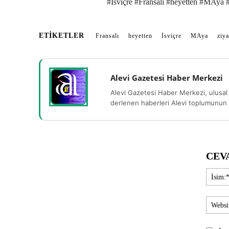
#İsviçre #Fransalı #heyetten #MAya #
ETIKETLER
Fransalı
heyetten
İsviçre
MAya
ziya
Alevi Gazetesi Haber Merkezi
Alevi Gazetesi Haber Merkezi, ulusal 
derlenen haberleri Alevi toplumunun b
CEV