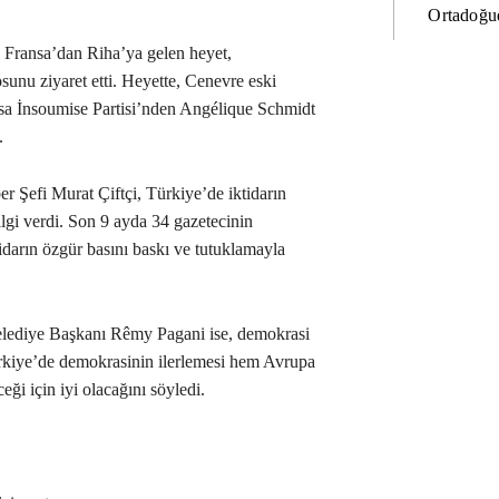
Ortadoğud
e Fransa’dan Riha’ya gelen heyet,
nu ziyaret etti. Heyette, Cenevre eski
a İnsoumise Partisi’nden Angélique Schmidt
.
 Şefi Murat Çiftçi, Türkiye’de iktidarın
ilgi verdi. Son 9 ayda 34 gazetecinin
tidarın özgür basını baskı ve tutuklamayla
lediye Başkanı Rêmy Pagani ise, demokrasi
rkiye’de demokrasinin ilerlemesi hem Avrupa
ği için iyi olacağını söyledi.