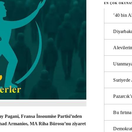
EN ÇOK OKUNA
’40 bin A
Diyarbakı
Alevilerin
Utanmaya
Suriyede 
Pazarcık’
Bu fırtı
y Pagani, Fransa İnsoumise Partisi’nden
chad Armanios, MA Riha Bürosu’nu ziyaret
Demokrat