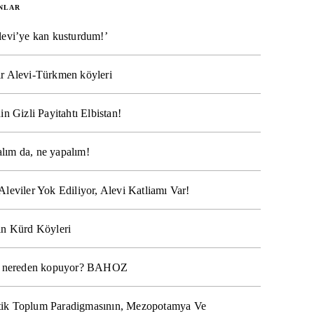
NLAR
levi’ye kan kusturdum!’
r Alevi-Türkmen köyleri
in Gizli Payitahtı Elbistan!
lım da, ne yapalım!
Aleviler Yok Ediliyor, Alevi Katliamı Var!
ın Kürd Köyleri
na nereden kopuyor? BAHOZ
ik Toplum Paradigmasının, Mezopotamya Ve