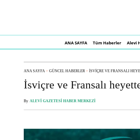
ANA SAYFA
Tüm Haberler
Alevi 
ANA SAYFA
GÜNCEL HABERLER
İSVIÇRE VE FRANSALI HEYE
İsviçre ve Fransalı heyet
By
ALEVI GAZETESI HABER MERKEZI