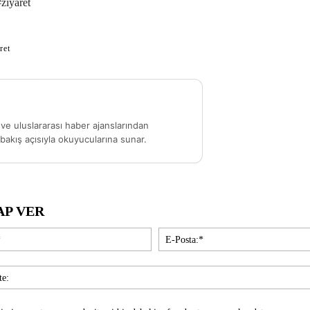
ziyaret
ret
ve uluslararası haber ajanslarından
akış açısıyla okuyucularına sunar.
AP VER
İsim:*