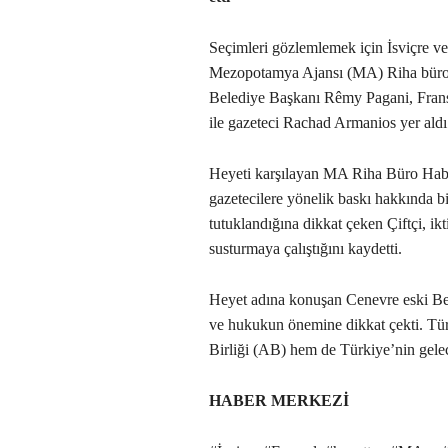
Seçimleri gözlemlemek için İsviçre v
Mezopotamya Ajansı (MA) Riha bürosu
Belediye Başkanı Rêmy Pagani, Frans
ile gazeteci Rachad Armanios yer aldı
Heyeti karşılayan MA Riha Büro Haber
gazetecilere yönelik baskı hakkında b
tutuklandığına dikkat çeken Çiftçi, ik
susturmaya çalıştığını kaydetti.
Heyet adına konuşan Cenevre eski Be
ve hukukun önemine dikkat çekti. Tü
Birliği (AB) hem de Türkiye’nin gelece
HABER MERKEZİ