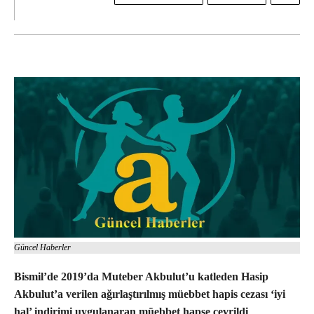
Güncel Haberler
Bismil’de 2019’da Muteber Akbulut’u katleden Hasip
Akbulut’a verilen ağırlaştırılmış müebbet hapis cezası ‘iyi
hal’ indirimi uygulanaran müebbet hapse çevrildi