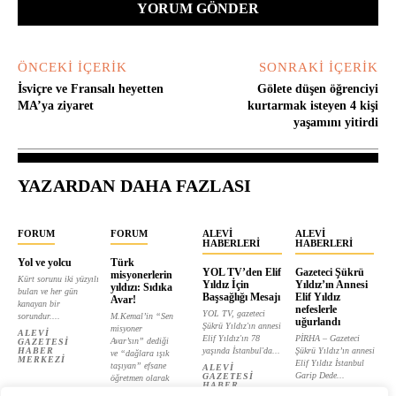
ÖNCEKI İÇERIK
SONRAKI İÇERIK
İsviçre ve Fransalı heyetten
Gölete düşen öğrenciyi
MA’ya ziyaret
kurtarmak isteyen 4 kişi
yaşamını yitirdi
YAZARDAN DAHA FAZLASI
FORUM
FORUM
ALEVI
ALEVI
HABERLERI
HABERLERI
Yol ve yolcu
Türk
YOL TV’den Elif
Gazeteci Şükrü
misyonerlerin
Kürt sorunu iki yüzyılı
Yıldız İçin
Yıldız’ın Annesi
yıldızı: Sıdıka
bulan ve her gün
Başsağlığı Mesajı
Elif Yıldız
Avar!
kanayan bir
nefeslerle
YOL TV, gazeteci
sorundur....
M.Kemal’in “Sen
uğurlandı
Şükrü Yıldız'ın annesi
misyoner
ALEVI
Elif Yıldız'ın 78
PİRHA – Gazeteci
Avar’sın” dediği
GAZETESI
HABER
yaşında İstanbul'da...
Şükrü Yıldız’ın annesi
ve “dağlara ışık
MERKEZI
Elif Yıldız İstanbul
taşıyan” efsane
ALEVI
Garip Dede...
GAZETESI
öğretmen olarak
HABER
tanıtılan...
ALEVI
MERKEZI