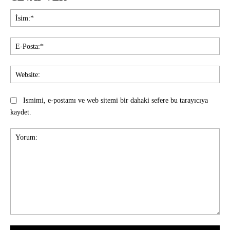
İsi
E-
Pos
Web
Ismimi, e-postamı ve web sitemi bir dahaki sefere bu tarayıcıya
kaydet.
Yorum: