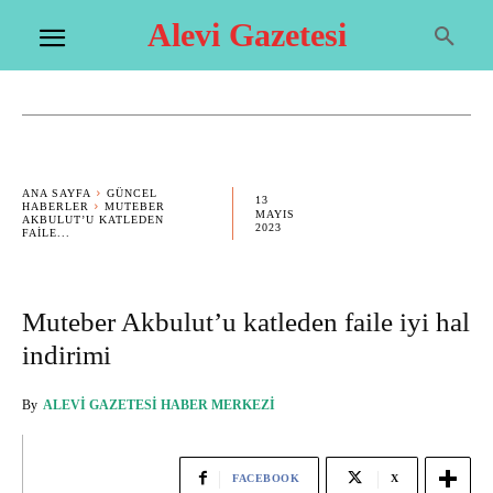
Alevi Gazetesi
ANA SAYFA
GÜNCEL
13
HABERLER
MUTEBER
MAYIS
AKBULUT’U KATLEDEN
2023
FAILE...
Muteber Akbulut’u katleden faile iyi hal
indirimi
By
ALEVI GAZETESI HABER MERKEZI
FACEBOOK
X