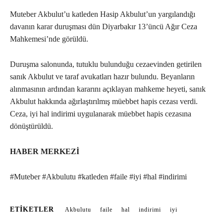
Muteber Akbulut’u katleden Hasip Akbulut’un yargılandığı
davanın karar duruşması dün Diyarbakır 13’üncü Ağır Ceza
Mahkemesi’nde görüldü.
Duruşma salonunda, tutuklu bulunduğu cezaevinden getirilen
sanık Akbulut ve taraf avukatları hazır bulundu. Beyanların
alınmasının ardından kararını açıklayan mahkeme heyeti, sanık
Akbulut hakkında ağırlaştırılmış müebbet hapis cezası verdi.
Ceza, iyi hal indirimi uygulanarak müebbet hapis cezasına
dönüştürüldü.
HABER MERKEZİ
#Muteber #Akbulutu #katleden #faile #iyi #hal #indirimi
ETIKETLER
Akbulutu
faile
hal
indirimi
iyi