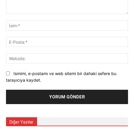
Yorum:
İsi
E-
Pos
Web
Ismimi, e-postamı ve web sitemi bir dahaki sefere bu
tarayıcıya kaydet.
Diğer Yazılar