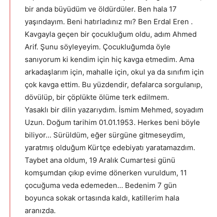
bir anda büyüdüm ve öldürdüler. Ben hala 17
yaşındayım. Beni hatırladınız mı? Ben Erdal Eren .
Kavgayla geçen bir çocukluğum oldu, adım Ahmed
Arif. Şunu söyleyeyim. Çocukluğumda öyle
sanıyorum ki kendim için hiç kavga etmedim. Ama
arkadaşlarım için, mahalle için, okul ya da sınıfım için
çok kavga ettim. Bu yüzdendir, defalarca sorgulanıp,
dövülüp, bir çöplükte ölüme terk edilmem.
Yasaklı bir dilin yazarıydım. İsmim Mehmed, soyadım
Uzun. Doğum tarihim 01.01.1953. Herkes beni böyle
biliyor… Sürüldüm, eğer sürgüne gitmeseydim,
yaratmış olduğum Kürtçe edebiyatı yaratamazdım.
Taybet ana oldum, 19 Aralık Cumartesi günü
komşumdan çıkıp evime dönerken vuruldum, 11
çocuğuma veda edemeden… Bedenim 7 gün
boyunca sokak ortasında kaldı, katillerim hala
aranızda.