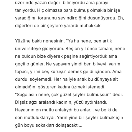
üzerinde yazan değeri bilmiyordu ama parayı
tanıyordu. Hiç olmazsa para bulmuş olmakla bir işe
yaradığını, torununu sevindirdiğini düşünüyordu. Eh,
diğerleri de bir şeylere yarardı muhakkak.
Yüzüne baktı nenesinin. “Ya hu nene, ben artık
üniversiteye gidiyorum. Beş on yıl önce tamam, nene
ne buldun bize diyerek peşine seğirtiyorduk ama
geçti o günler. Ne yapayım şimdi ben bilyeyi, yarım
topacı, yirmi beş kuruşu” demek geldi içinden. Ama
durdu, söylemedi. Her haliyle artık bu dünyaya ait
olmadığını gösteren kadını üzmek istemedi.
“Sağolasın nene, çok güzel şeyler bulmuşsun” dedi.
Dişsiz ağzı aralandı kadının, yüzü aydınlandı.
Hayatının en mutlu anlatıydı bu anlar… ve belki de
son mutluluklarıydı. Yarın yine bir şeyler bulmak için
gün boyu sokakları dolaşacaktı…