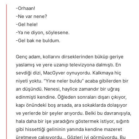
-Orhaan!
-Ne var nene?
-Gel hele!
-Ya ne diyon, söylesene.
-Gel bak ne buldum.
Genç adam, kollarını dirseklerinden büküp geriye
yaslamış ve yere uzanıp televizyona dalmıştı. En
sevdiği dizi, MacGyver oynuyordu. Kalkmaya hiç
niyeti yoktu. “Yine neler buldu” acaba gibilerden bir
an düşündü. Nenesi, haylice zamandır bir uğraş
edinmişti kendine. Öğleden sonraları dışarı çıkıyor,
kapı önündeki boş arsada, ara sokaklarda dolaşıyor
ve yerlerde bir şeyler arıyordu. Belki bu davranışıyla,
hala daha bir işe yaradığını göstermek istiyor, sığıntı
gibi hissettiği gelininin yanında kendine mazeret
üretmeye çalışıyordu… Gözleri iyi görmüyordu. Bu