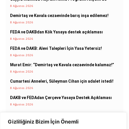
8 Ağustos 2026
Demirtaş ve Kavala cezaevinde barış inşa edilemez!
8 Ağustos 2026
FEDA ve DAKBdan Kök Yasaya destek açıklaması
8 Ağustos 2026
FEDA ve DAKB: Alevi Talepleri İçin Yasa Yetersiz!
8 Ağustos 2026
Murat Emir: “Demirtaş ve Kavala cezaevinde kalamaz!”
8 Ağustos 2026
Cumartesi Anneleri, Süleyman Cihan için adalet istedi!
8 Ağustos 2026
DAKB ve FEDAdan Çerçeve Yasaya Destek Açıklaması
8 Ağustos 2026
Zini Gediği Katliamı anmasında adalet çağrısı yapıldı
8 Ağustos 2026
Gizliliğiniz Bizim İçin Önemli