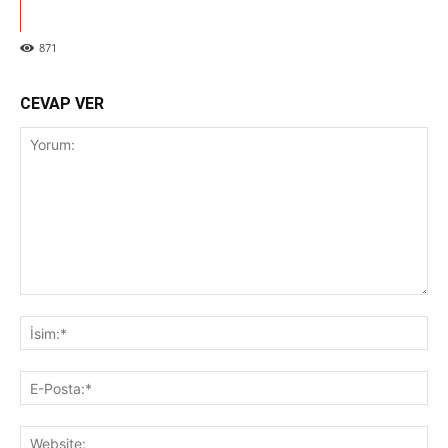
871
CEVAP VER
Yorum:
İsi
E-
Pos
Web