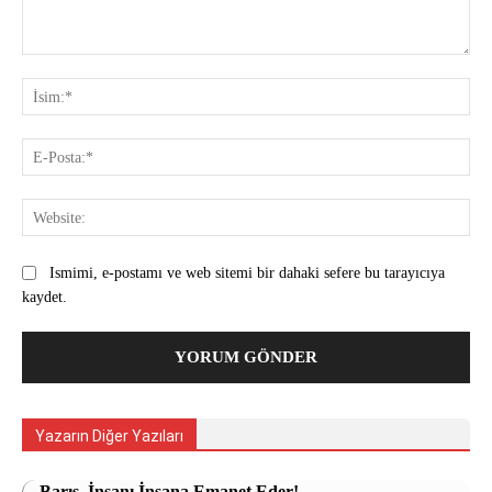
Yorum:
İsi
E-
Pos
Web
Ismimi, e-postamı ve web sitemi bir dahaki sefere bu tarayıcıya
kaydet.
Yazarın Diğer Yazıları
Barış, İnsanı İnsana Emanet Eder!