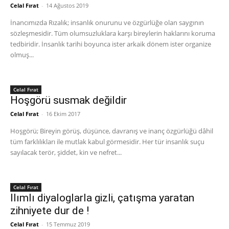
Celal Fırat
-
14 Ağustos 2019
İnancımızda Rızalık; insanlık onurunu ve özgürlüğe olan saygının
sözleşmesidir. Tüm olumsuzluklara karşı bireylerin haklarını koruma
tedbiridir. İnsanlık tarihi boyunca ister arkaik dönem ister organize
olmuş...
Celal Fırat
Hoşgörü susmak değildir
Celal Fırat
-
16 Ekim 2017
Hoşgörü; Bireyin görüş, düşünce, davranış ve inanç özgürlüğü dâhil
tüm farklılıkları ile mutlak kabul görmesidir. Her tür insanlık suçu
sayılacak terör, şiddet, kin ve nefret...
Celal Fırat
Ilımlı diyaloglarla gizli, çatışma yaratan
zihniyete dur de !
Celal Fırat
-
15 Temmuz 2019