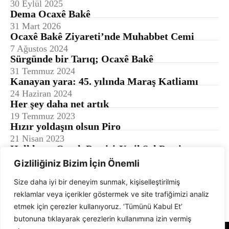
30 Eylül 2025
Dema Ocaxê Bakê
31 Mart 2026
Ocaxê Bakê Ziyareti’nde Muhabbet Cemi
7 Ağustos 2024
Sürgünde bir Tarıq; Ocaxê Bakê
31 Temmuz 2024
Kanayan yara: 45. yılında Maraş Katliamı
24 Haziran 2024
Her şey daha net artık
19 Temmuz 2023
Hızır yoldaşın olsun Piro
21 Nisan 2023
Halkların Ortak Partisi:Yeşil Sol Parti
8 Nisan 2023
Gizliliğiniz Bizim İçin Önemli
Size daha iyi bir deneyim sunmak, kişiselleştirilmiş
1
2
reklamlar veya içerikler göstermek ve site trafiğimizi analiz
etmek için çerezler kullanıyoruz. ‘Tümünü Kabul Et’
butonuna tıklayarak çerezlerin kullanımına izin vermiş