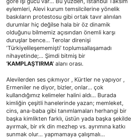
göre işi gücü var… Bu yüzden, İstanbul Taksim
eylemleri, Alevi kurum temsilcilerine yönelik
baskıların protestosu gibi ortak tavır alınılan
durumlar hiç değilse hala bir öz dinamik
olduğunu bilmemiz açısından önemli karşı
duruşlar bence… Terolar direnişi
‘Türkiyelileşememişti’ toplumsallaşamadı
nihayetinde;… Şimdi bitmiş bir
‘KAMPLAŞTIRMA’
alanı orası.
Alevilerden ses çıkmıyor , Kürtler ne yapıyor ,
Ermeniler ne diyor, bizler, onlar… çok
kullandığımız kelimeler halini aldı… Burada
kimliğin çeşitli hanelerinde yazan; memleket,
cins, ana-baba gibi tanımlamaları herhangi bir
başka kimlikten farklı, üstün yada başka şekilde
ayırmak, bir ırk din mezhep vs. ayrımına katkı
sunmak olur… yapmamaya çalışmalı…