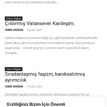
eden binlerce kişi sokaklara döküldü....
Cemo Doğan
Çıldırmış Vatansever Kardeşim;
CEMO DOĞAN
-
3 Aralık 2025
Sadece Halep konusunda değil, bu çığırtkanlıktaki samimiyetsizlik;
baskı altına alınmış toplumun tümünde bir panik, kaos yaratıyor
yaşananlar. Cinnet geçiriyor yine bir kısım toplumsal taban.
Pompalı...
Cemo Doğan
Sıradanlaşmış faşizm, kanıksatılmış
ayrımcılık
CEMO DOĞAN
-
3 Aralık 2025
Gündelik hayata sinmiş, otobüste, dolmuşta, sokakta her an
karşılaştığımız, katliamlara varan sonuçlarını sıklıkla yaşadığımız bir
Gizliliğiniz Bizim İçin Önemli
sıradanlıktan bahs açmak istiyorum. Baskıyı, şiddeti, ırkçılığı ve