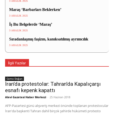
3 ARALIK 2025
Maraş ‘Barbarları Beklerken’
3 ARALIK 2025
İş Bu Belgelerde ‘Maraş’
3 ARALIK 2025
Sıradanlaşmış faşizm, kanıksatılmış ayrımcılık
3 ARALIK 2025
İlgili Yazılar
Cemo Doğan
İran’da protestolar: Tahran’da Kapalıçarşı
esnafı kepenk kapattı
Alevi Gazetesi Haber Merkezi
-
25 Haziran 2018
AFP-Pazartesi günü alışveriş merkezi önünde toplanan protestocular
İran'da başkenti Tahran dahil birçok şehirde hükümeti protesto