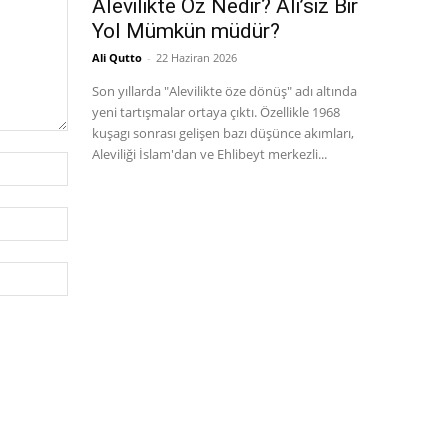
Alevilikte Öz Nedir? Ali’siz Bir
Yol Mümkün müdür?
Ali Qutto
-
22 Haziran 2026
Son yıllarda "Alevilikte öze dönüş" adı altında
yeni tartışmalar ortaya çıktı. Özellikle 1968
kuşagı sonrası gelişen bazı düşünce akımları,
Aleviliği İslam'dan ve Ehlibeyt merkezli...
İsim:*
E-
Posta:*
Website: