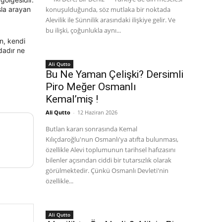
şla arayan
konuşulduğunda, söz mutlaka bir noktada
Alevilik ile Sünnilik arasındaki ilişkiye gelir. Ve
bu ilişki, çoğunlukla aynı...
n, kendi
dadır ne
Ali Qutto
Bu Ne Yaman Çelişki? Dersimli
Piro Meğer Osmanlı
Kemal’miş !
Ali Qutto
-
12 Haziran 2026
Butlan kararı sonrasında Kemal
Kılıçdaroğlu'nun Osmanlı'ya atıfta bulunması,
özellikle Alevi toplumunun tarihsel hafızasını
bilenler açısından ciddi bir tutarsızlık olarak
görülmektedir. Çünkü Osmanlı Devleti'nin
özellikle...
Ali Qutto