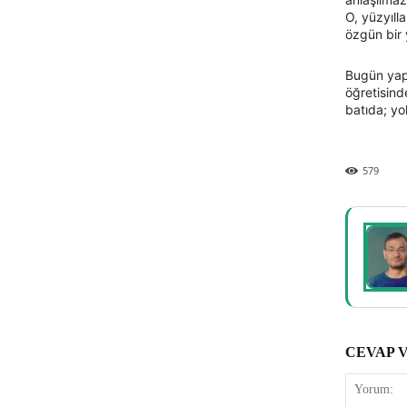
O, yüzyıll
özgün bir 
Bugün yapı
öğretisind
batıda; yo
579
CEVAP 