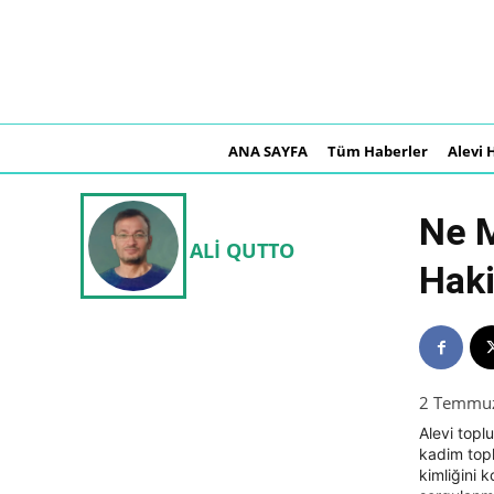
ANA SAYFA
Tüm Haberler
Alevi 
Ne M
ALI QUTTO
Haki
2 Temmu
Alevi toplu
kadim topl
kimliğini 