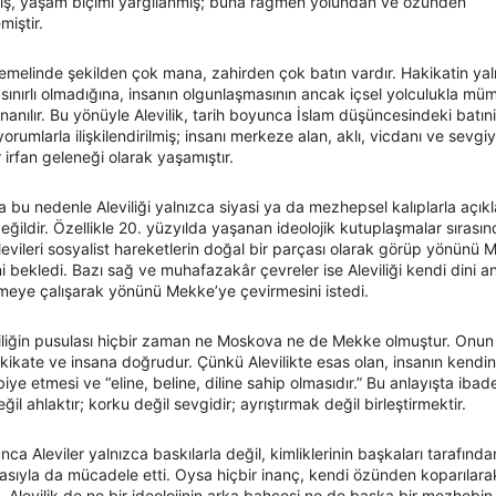
ış, yaşam biçimi yargılanmış; buna rağmen yolundan ve özünden
iştir.
 temelinde şekilden çok mana, zahirden çok batın vardır. Hakikatin ya
sınırlı olmadığına, insanın olgunlaşmasının ancak içsel yolculukla mü
nanılır. Bu yönüyle Alevilik, tarih boyunca İslam düşüncesindeki batın
orumlarla ilişkilendirilmiş; insanı merkeze alan, aklı, vicdanı ve sevgi
r irfan geleneği olarak yaşamıştır.
a bu nedenle Aleviliği yalnızca siyasi ya da mezhepsel kalıplarla açı
ildir. Özellikle 20. yüzyılda yaşanan ideolojik kutuplaşmalar sırasın
levileri sosyalist hareketlerin doğal bir parçası olarak görüp yönünü
i bekledi. Bazı sağ ve muhafazakâr çevreler ise Aleviliği kendi dini anl
tmeye çalışarak yönünü Mekke’ye çevirmesini istedi.
iliğin pusulası hiçbir zaman ne Moskova ne de Mekke olmuştur. Onun
kikate ve insana doğrudur. Çünkü Alevilikte esas olan, insanın kendini
biye etmesi ve “eline, beline, diline sahip olmasıdır.” Bu anlayışta ibad
ğil ahlaktır; korku değil sevgidir; ayrıştırmak değil birleştirmektir.
nca Aleviler yalnızca baskılarla değil, kimliklerinin başkaları tarafında
sıyla da mücadele etti. Oysa hiçbir inanç, kendi özünden koparılara
. Alevilik de ne bir ideolojinin arka bahçesi ne de başka bir mezhebin 