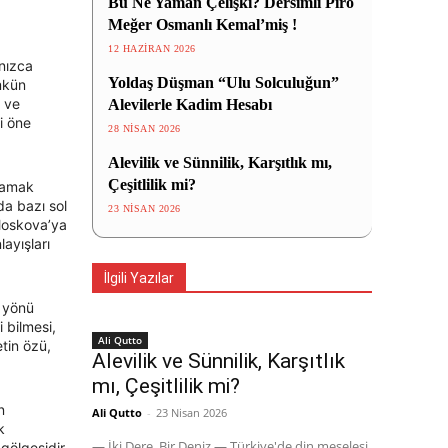
Bu Ne Yaman Çelişki? Dersimli Piro
Meğer Osmanlı Kemal’miş !
12 HAZIRAN 2026
lnızca
Yoldaş Düşman “Ulu Solculuğun”
mkün
i ve
Alevilerle Kadim Hesabı
yi öne
28 NISAN 2026
Alevilik ve Sünnilik, Karşıtlık mı,
Çeşitlilik mi?
klamak
da bazı sol
23 NISAN 2026
 Moskova’ya
ayışları
İlgili Yazılar
 yönü
 bilmesi,
Ali Qutto
etin özü,
Alevilik ve Sünnilik, Karşıtlık
mı, Çeşitlilik mi?
n
Ali Qutto
-
23 Nisan 2026
k
— İki Dere, Bir Deniz — Türkiye'de din meselesi
gölgesidir.