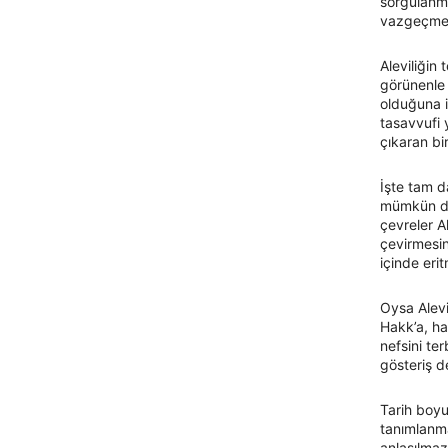
sorgulanm
vazgeçmem
Aleviliğin
görünenle 
olduğuna i
tasavvufi y
çıkaran bi
İşte tam d
mümkün değ
çevreler A
çevirmesin
içinde eri
Oysa Alev
Hakk’a, ha
nefsini ter
gösteriş de
Tarih boyu
tanımlanma
anlaşılmaz