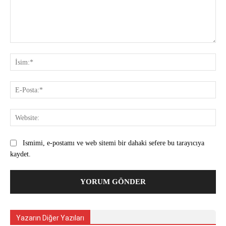
Yorum:
İsi
E-
Pos
Web
Ismimi, e-postamı ve web sitemi bir dahaki sefere bu tarayıcıya
kaydet.
Yazarın Diğer Yazıları