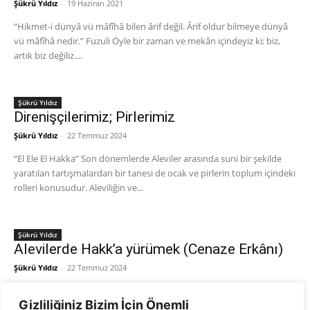
Şükrü Yıldız
-
19 Haziran 2021
“Hikmet-i dünyâ vü mâfîhâ bilen ârif değil. Ârif oldur bilmeye dünyâ
vü mâfîhâ nedir.” Fuzuli Öyle bir zaman ve mekân içindeyiz ki; biz,
artık biz değiliz....
Şükrü Yıldız
Direnişçilerimiz; Pirlerimiz
Şükrü Yıldız
-
22 Temmuz 2024
“El Ele El Hakka” Son dönemlerde Aleviler arasında suni bir şekilde
yaratılan tartışmalardan bir tanesi de ocak ve pirlerin toplum içindeki
rolleri konusudur. Aleviliğin ve...
Şükrü Yıldız
Alevilerde Hakk’a yürümek (Cenaze Erkânı)
Şükrü Yıldız
-
22 Temmuz 2024
“Ariftir Mushaf’tan dersler okuyan/ Tevrat’ı İncil’i ezber okuyan/
Gizliliğiniz Bizim İçin Önemli
Cemal-i Mushaf-ı bir bir okuyan/ Almıştır fermanı Kuran istemez”