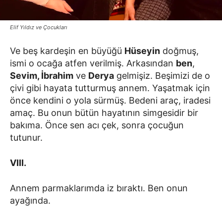
Elif Yıldız ve Çocukları
Ve beş kardeşin en büyüğü
Hüseyin
doğmuş,
ismi o ocağa atfen verilmiş. Arkasından
ben
,
Sevim, İbrahim
ve
Derya
gelmişiz. Beşimizi de o
çivi gibi hayata tutturmuş annem. Yaşatmak için
önce kendini o yola sürmüş. Bedeni araç, iradesi
amaç. Bu onun bütün hayatının simgesidir bir
bakıma. Önce sen acı çek, sonra çocuğun
tutunur.
VIII.
Annem parmaklarımda iz bıraktı. Ben onun
ayağında.