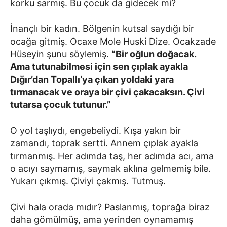
korku sarmış. Bu çocuk da gidecek mi?
İnançlı bir kadın. Bölgenin kutsal saydığı bir
ocağa gitmiş. Ocaxe Mole Huski Dize. Ocakzade
Hüseyin şunu söylemiş.
“Bir oğlun doğacak.
Ama tutunabilmesi için sen çıplak ayakla
Dığır’dan Topallı’ya çıkan yoldaki yara
tırmanacak ve oraya bir çivi çakacaksın. Çivi
tutarsa çocuk tutunur.”
O yol taşlıydı, engebeliydi. Kışa yakın bir
zamandı, toprak sertti. Annem çıplak ayakla
tırmanmış. Her adımda taş, her adımda acı, ama
o acıyı saymamış, saymak aklına gelmemiş bile.
Yukarı çıkmış. Çiviyi çakmış. Tutmuş.
Çivi hala orada mıdır? Paslanmış, toprağa biraz
daha gömülmüş, ama yerinden oynamamış