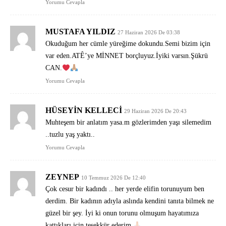
Yorumu Cevapla
MUSTAFA YILDIZ
27 Haziran 2026 De 03:38
Okuduğum her cümle yüreğime dokundu.Semi bizim için
var eden.ATÊ’ye MİNNET borçluyuz.İyiki varsın.Şükrü
CAN.
Yorumu Cevapla
HÜSEYIN KELLECI
29 Haziran 2026 De 20:43
Muhteşem bir anlatım yasa.m gözlerimden yaşı silemedim
..tuzlu yaş yaktı..
Yorumu Cevapla
ZEYNEP
10 Temmuz 2026 De 12:40
Çok cesur bir kadındı .. her yerde elifin torunuyum ben
derdim. Bir kadının adıyla aslında kendini tanıta bilmek ne
güzel bir şey. İyi ki onun torunu olmuşum hayatımıza
kattıkları için teşekkür ederim