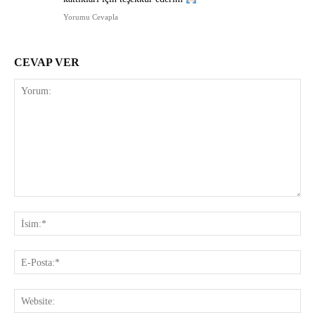
Yorumu Cevapla
CEVAP VER
Yorum:
İsi
E-
Pos
Web