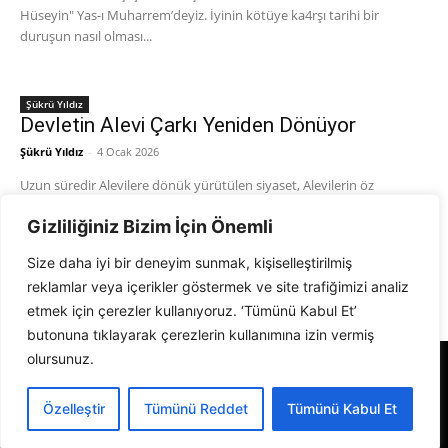
Hüseyin" Yas-ı Muharrem’deyiz. İyinin kötüye ka4rşı tarihi bir
duruşun nasıl olması...
Şükrü Yıldız
Devletin Alevi Çarkı Yeniden Dönüyor
Şükrü Yıldız
-
4 Ocak 2026
Uzun süredir Alevilere dönük yürütülen siyaset, Alevilerin öz
taleplerine yanıt üretmekten çok, onları belirli siyasal kalıplara
Gizliliğiniz Bizim İçin Önemli
sıkıştırmayı hedefleyen bir çizgide ilerliyor. Alevilerin kendi
kimliğiyle,...
Size daha iyi bir deneyim sunmak, kişiselleştirilmiş
reklamlar veya içerikler göstermek ve site trafiğimizi analiz
etmek için çerezler kullanıyoruz. ‘Tümünü Kabul Et’
butonuna tıklayarak çerezlerin kullanımına izin vermiş
olursunuz.
Alevi Gazetesi
Özelleştir
Tümünü Reddet
Tümünü Kabul Et
© 1999 - 2026 Tüm Hakları Saklıdır. Alevi Gazetesi