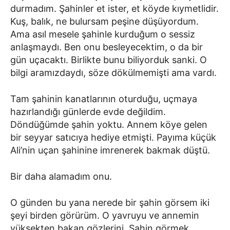
durmadım. Şahinler et ister, et köyde kıymetlidir.
Kuş, balık, ne bulursam peşine düşüyordum.
Ama asıl mesele şahinle kurduğum o sessiz
anlaşmaydı. Ben onu besleyecektim, o da bir
gün uçacaktı. Birlikte bunu biliyorduk sanki. O
bilgi aramızdaydı, söze dökülmemişti ama vardı.
Tam şahinin kanatlarının oturduğu, uçmaya
hazırlandığı günlerde evde değildim.
Döndüğümde şahin yoktu. Annem köye gelen
bir seyyar satıcıya hediye etmişti. Payıma küçük
Ali’nin uçan şahinine imrenerek bakmak düştü.
Bir daha alamadım onu.
O günden bu yana nerede bir şahin görsem iki
şeyi birden görürüm. O yavruyu ve annemin
yüksekten bakan gözlerini. Şahin görmek