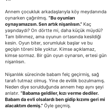
Annem çocukluk arkadaşlarıyla köy meydanında
oynarken çağırılmış.
“Bu oyunları
oynayamazsın. Sen artık nişanlısın.”
Kaç
yaşındaydı? On dörtte mi, daha küçük müydü?
Tam bilinmez, ama oyunun ortasında kesildiği
kesin. Oyun biter, sorumluluk başlar ve bu
geçişin töreni bile yoktur. Kimse açıklamaz,
kimse sormaz. Bir gün oyun oynarsın, ertesi gün
nişanlısın.
Nişanlılık sürecinde babam felç geçirmiş, sağ
tarafı tutmaz olmuş. Yine de evlilik bozulmamış.
Neden diye sorulduğunda annem hep aynı şeyi
anlatır.
“Babama geldiler, kızı verme dediler.
Babam da evli olsalardı ben gidip kızımı geri mi
alacaktım demiş.”
Öyle geçmiş.