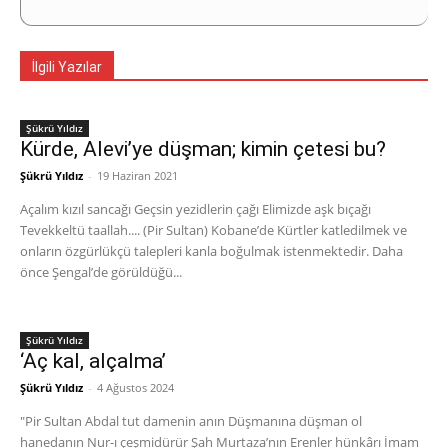
İlgili Yazılar
Şükrü Yıldız
Kürde, Alevi’ye düşman; kimin çetesi bu?
Şükrü Yıldız
-
19 Haziran 2021
Açalım kızıl sancağı Geçsin yezidlerin çağı Elimizde aşk bıçağı
Tevekkeltü taallah.... (Pir Sultan) Kobane’de Kürtler katledilmek ve
onların özgürlükçü talepleri kanla boğulmak istenmektedir. Daha
önce Şengal’de görüldüğü...
Şükrü Yıldız
‘Aç kal, alçalma’
Şükrü Yıldız
-
4 Ağustos 2024
"Pir Sultan Abdal tut damenin anın Düşmanına düşman ol
hanedanın Nur-ı çeşmidürür Şah Murtaza’nın Erenler hünkârı İmam