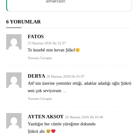
almaktadır.
6 YORUMLAR
FATOS
25 Haziran 2026 De 22:37
Te kezebê min kevan Şûkrî
Yorumu Cevapla
DERYA
26 Haziran 2026 De 01:07
Atê’nin üzerine yeminler ettiği, adaklar adadığı oğlu Şükrü
seni çok seviyorum …
Yorumu Cevapla
AYTEN AKSOY
26 Haziran 2026 De 03:46
Yazdığın her cümle yüreğime dokundu
Şükrü abi.