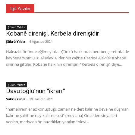
İlgili Yazılar
Şükrü Yıldız
Kobanê direnişi, Kerbela direnişidir!
Şükrü Yıldız
-
4 Ağustos 2024
Haksızlık önünde eğilmeyiniz... Çünkü hakkınızla beraber şerefinizi de
kaybedersiniz! (Hz. Ali)Alevi Pirlerinin çağrısı üzerine Aleviler Kobanê
sınırına gittiler. Kobanê halkının direnişini “Kerbela direnişi” diye...
Şükrü Yıldız
Davutoğlu’nun “ikrarı”
Şükrü Yıldız
-
19 Haziran 2021
“namahremler az konuştuğu zaman ne dert kalır ne deva ne düşman
kalır ne şahit ne ney kalır ne sesi” (mevlana) Önceden sinyalleri
verilen, medyada ön hazırlıkları yapılan “Alevi...