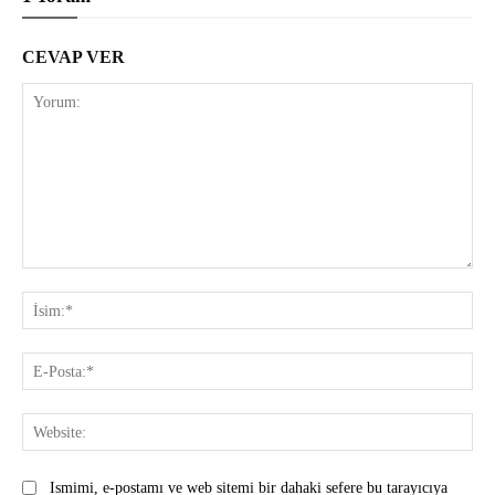
CEVAP VER
Yorum:
İsi
E-
Pos
Web
Ismimi, e-postamı ve web sitemi bir dahaki sefere bu tarayıcıya