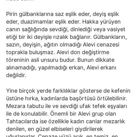
Pirin gülbanklarına saz eşlik eder, deyiş eşlik
eder, duazimamlar eşlik eder. Hakka yürüyen
canın sağlığında sevdiği, dinlediği veya vasiyet
etiği bir iki deyişle rızalık bağlanır. Gülbankların,
sazın, deyişin, ağıtın olmadığı Alevi cenazesi
toprakla buluşmaz. Alevi don değiştirme
töreninin asli unsuru budur. Bunun dikkate
alınamadığı, yapılmadığı erkan, Alevi erkanı
değildir.
Yine birçok yerde farklılıklar gösterse de kefenin
üstüne hırka, kadınlarda başörtüsü örtülebilinir.
Mezara tabutu ile ve sevdiği ufak tefek eşyaları
ile de konulabilir. Önemli bir Alevi grup olan
Tahtacılarda ise özellikle kadın canlar mezarlık
denilen, en güzel elbiseleri giydirilerek
uğurlanırlar. Cenaze yüzü açık, en temiz, en