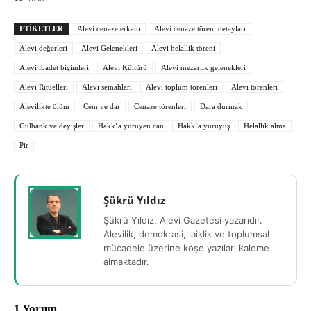
ETIKETLER
Alevi cenaze erkanı
Alevi cenaze töreni detayları
Alevi değerleri
Alevi Gelenekleri
Alevi helallik töreni
Alevi ibadet biçimleri
Alevi Kültürü
Alevi mezarlık gelenekleri
Alevi Ritüelleri
Alevi semahları
Alevi toplum törenleri
Alevi törenleri
Alevilikte ölüm
Cem ve dar
Cenaze törenleri
Dara durmak
Gülbank ve deyişler
Hakk’a yürüyen can
Hakk’a yürüyüş
Helallik alma
Pir
Şükrü Yıldız
Şükrü Yıldız, Alevi Gazetesi yazarıdır.
Alevilik, demokrasi, laiklik ve toplumsal
mücadele üzerine köşe yazıları kaleme
almaktadır.
1 Yorum