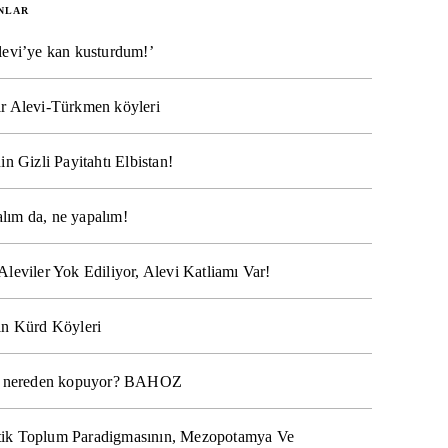
NLAR
levi’ye kan kusturdum!’
r Alevi-Türkmen köyleri
in Gizli Payitahtı Elbistan!
lım da, ne yapalım!
Aleviler Yok Ediliyor, Alevi Katliamı Var!
ın Kürd Köyleri
na nereden kopuyor? BAHOZ
ik Toplum Paradigmasının, Mezopotamya Ve