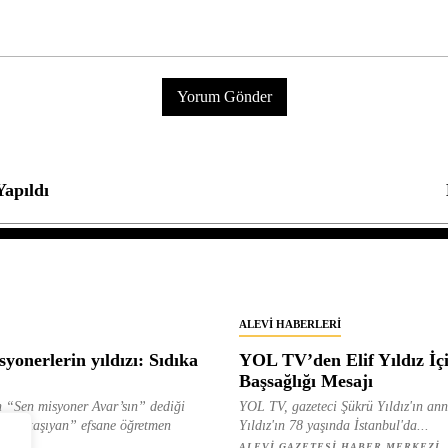
apıldı
ALEVI HABERLERI
yonerlerin yıldızı: Sıdıka
YOL TV’den Elif Yıldız İç
Başsağlığı Mesajı
 “Sen misyoner Avar’sın” dediği
YOL TV, gazeteci Şükrü Yıldız'ın ann
 ışık taşıyan” efsane öğretmen
Yıldız'ın 78 yaşında İstanbul'da...
ılan...
ALEVI GAZETESI HABER MERKEZI