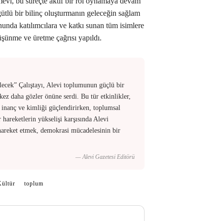
mevi, bu süreçte aktif bir rol oynamaya devam
rgütlü bir bilinç oluşturmanın geleceğin sağlam
onunda katılımcılara ve katkı sunan tüm isimlere
düşünme ve üretme çağrısı yapıldı.
ecek” Çalıştayı, Alevi toplumunun güçlü bir
ez daha gözler önüne serdi. Bu tür etkinlikler,
ı inanç ve kimliği güçlendirirken, toplumsal
 hareketlerin yükselişi karşısında Alevi
a hareket etmek, demokrasi mücadelesinin bir
— Alevi Gazetesi Editörü
Kültür
toplum