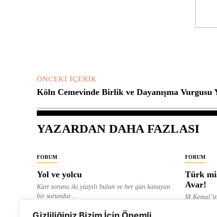
Yorum:
ÖNCEKI İÇERIK
Köln Cemevinde Birlik ve Dayanışma Vurgusu Y
YAZARDAN DAHA FAZLASI
FORUM
FORUM
Yol ve yolcu
Türk mis
Avar!
Kürt sorunu iki yüzyılı bulan ve her gün kanayan
bir sorundur....
M.Kemal’in
ve “dağlara
ALEVI GAZETESI HABER MERKEZI
Gizliliğiniz Bizim İçin Önemli
olarak tanıt