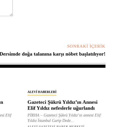
SONRAKI İÇERIK
Dersimde doğa talanına karşı nöbet başlatılıyor!
ALEVI HABERLERI
in
Gazeteci Şükrü Yıldız’ın Annesi
Elif Yıldız nefeslerle uğurlandı
esi Elif
PİRHA – Gazeteci Şükrü Yıldız’ın annesi Elif
Yıldız İstanbul Garip Dede...
ALEVI GAZETESI HABER MERKEZI