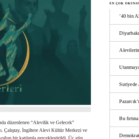
EN ÇOK OKUNA
’40 bin A
Diyarbakı
Alevilerin
Utanmaya
Suriyede 
Pazarcık’
Bu fırtı
ında düzenlenen “Alevilik ve Gelecek”
ı. Çalıştay, İngiltere Alevi Kültür Merkezi ve
Demokrat
oğun bir katılımla gerçekleştirildi. Üç gün