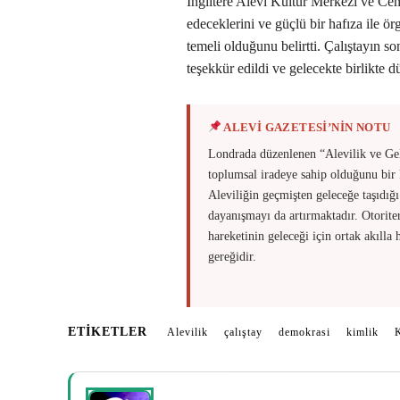
İngiltere Alevi Kültür Merkezi ve Ce
edeceklerini ve güçlü bir hafıza ile ö
temeli olduğunu belirtti. Çalıştayın s
teşekkür edildi ve gelecekte birlikte 
ALEVİ GAZETESİ’NİN NOTU
Londrada düzenlenen “Alevilik ve Gel
toplumsal iradeye sahip olduğunu bir k
Aleviliğin geçmişten geleceğe taşıdığ
dayanışmayı da artırmaktadır. Otoriter
hareketinin geleceği için ortak akıll
gereğidir.
ETIKETLER
Alevilik
çalıştay
demokrasi
kimlik