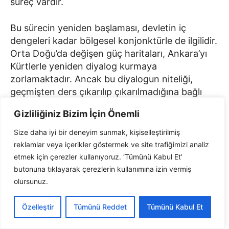
süreç vardır.
Bu sürecin yeniden başlaması, devletin iç
dengeleri kadar bölgesel konjonktürle de ilgilidir.
Orta Doğu’da değişen güç haritaları, Ankara’yı
Kürtlerle yeniden diyalog kurmaya
zorlamaktadır. Ancak bu diyalogun niteliği,
geçmişten ders çıkarılıp çıkarılmadığına bağlı
olacaktır.
Gizliliğiniz Bizim İçin Önemli
Açık bir şekilde görülmelidir ki Kürt tarafının,
Size daha iyi bir deneyim sunmak, kişiselleştirilmiş
Kürt siyasetinin ve Kürt Özgürlük Mücadelesi’nin
reklamlar veya içerikler göstermek ve site trafiğimizi analiz
işaret ettiği, temsilini kabul ettiği isim Sayın
etmek için çerezler kullanıyoruz. ‘Tümünü Kabul Et’
Abdullah Öcalan’dır. Bu durum defalarca dile
butonuna tıklayarak çerezlerin kullanımına izin vermiş
getirilmiş, net bir şekilde ifade edilmiştir.
olursunuz.
Bugün yürütülen görüşmelerde Kürt tarafının
Özelleştir
Tümünü Reddet
Tümünü Kabul Et
muhatabı ve temsil yetkisi tanınan kişi Sayın