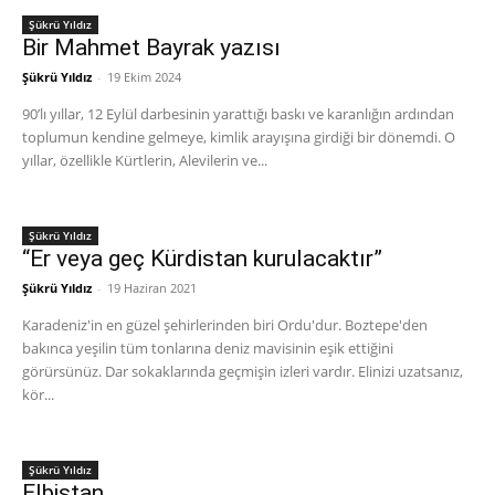
Şükrü Yıldız
Bir Mahmet Bayrak yazısı
Şükrü Yıldız
-
19 Ekim 2024
90’lı yıllar, 12 Eylül darbesinin yarattığı baskı ve karanlığın ardından
toplumun kendine gelmeye, kimlik arayışına girdiği bir dönemdi. O
yıllar, özellikle Kürtlerin, Alevilerin ve...
Şükrü Yıldız
“Er veya geç Kürdistan kurulacaktır”
Şükrü Yıldız
-
19 Haziran 2021
Karadeniz'in en güzel şehirlerinden biri Ordu'dur. Boztepe'den
bakınca yeşilin tüm tonlarına deniz mavisinin eşik ettiğini
görürsünüz. Dar sokaklarında geçmişin izleri vardır. Elinizi uzatsanız,
kör...
Şükrü Yıldız
Elbistan