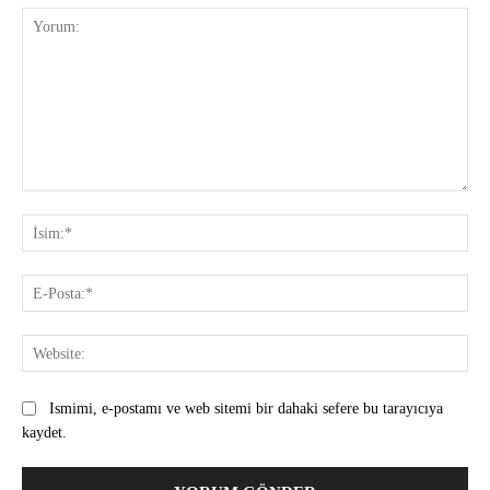
Yorum:
İsi
E-
Pos
Web
Ismimi, e-postamı ve web sitemi bir dahaki sefere bu tarayıcıya
kaydet.