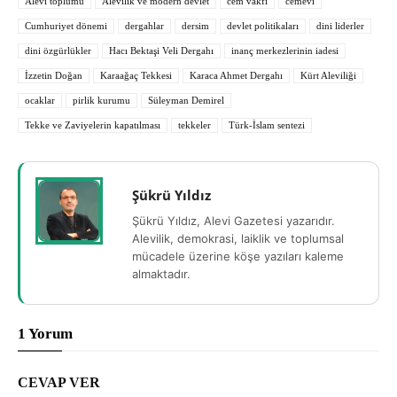
Alevi toplumu
Alevilik ve modern devlet
cem vakfı
cemevi
Cumhuriyet dönemi
dergahlar
dersim
devlet politikaları
dini liderler
dini özgürlükler
Hacı Bektaşi Veli Dergahı
inanç merkezlerinin iadesi
İzzetin Doğan
Karaağaç Tekkesi
Karaca Ahmet Dergahı
Kürt Aleviliği
ocaklar
pirlik kurumu
Süleyman Demirel
Tekke ve Zaviyelerin kapatılması
tekkeler
Türk-İslam sentezi
Şükrü Yıldız
Şükrü Yıldız, Alevi Gazetesi yazarıdır.
Alevilik, demokrasi, laiklik ve toplumsal
mücadele üzerine köşe yazıları kaleme
almaktadır.
1 Yorum
CEVAP VER