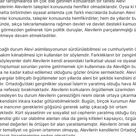
air tartışmalarda en çok dile getirilen konulardan bir tanesi Alevi
lerinin Alevilerin talepleri konusunda hemfikir olmadıklarıdır. Oysa ki
hatta birbirinden siyasal anlamda çok farklı mecralarda bulunan Alevi 
nlar konusunda, talepler konusunda hemfikirdirler; hem de yıllardır b
nde, sıkça tekrarlamalarına rağmen devlet ve devlet destekli kamu
 görmezden gelinerek tüm politik duruşlar, Alevilerin parçalanmışlığı 
retmeye devam etmektedirler.
bağlı durum Alevi asimilasyonunun sürdürülebilmesi ve cumhuriyetin
hakim kılınabilmesi için kullanılan bir söylemdir. Farklılıkların bir zenginl
öyleyenler dahi Alevilerin kendi arasındaki tarikatsal ulusal ve siyasa
rı toplumsal sorunları yerine getirmemek için kullanması da Aleviliğin b
a ne kadar kabul edilemez olduğunu gözler önüne sermektedir. Alevi
argılar bilinçaltı örgütlemeler son yıllarda aleni bir şekilde kendisini d
r. Ortadoğu’daki gerginlikler siyasal İslam’ın yaratmış olduğu hava Ale
 nefessiz bırakmaktadır. Alevilerin korkularını örgütlemek üzerinden
besleyen bu durum Alevilerin çaresizliğini resmi olarak ortaya çıkarma
 kendisini inkara kadar götürebilmektedir. Bugün, birçok kurumun Alev
ve inancının gereklerini göğsünü gererek sahip çıkacağı bir ortam
tedir. Kürt siyasetinin ve sosyalist sol cephenin yaratmış olduğu ö
disi gibi var olabilme alanları olsa da geniş kitleleri kapsayıcı, özgürl
temel değerleri ile örtüşen bir alan yaratılamamıştır. Alevilerin örnek al
 bir temsiliyet ve güven ortamının olmayışı, Alevilerin kendilerini Ortad
 olarak hissetmelerine neden olmaktadır.