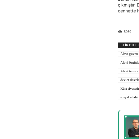
çıkmıştır.
cennette h
5959
ETIKETLE
Alevi güven 
Alevi örgütl
Alevi temsilc
devlet destek
Kürt siyaseti
sosyal adalet