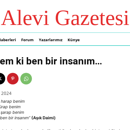
Alevi Gazetesi
Haberleri
Forum
Yazarlarımız
Künye
m ki ben bir insanım…
s 2024
m harap benim
türap benim
e şarap benim
ben bir insanım”
(Aşık Daimi)