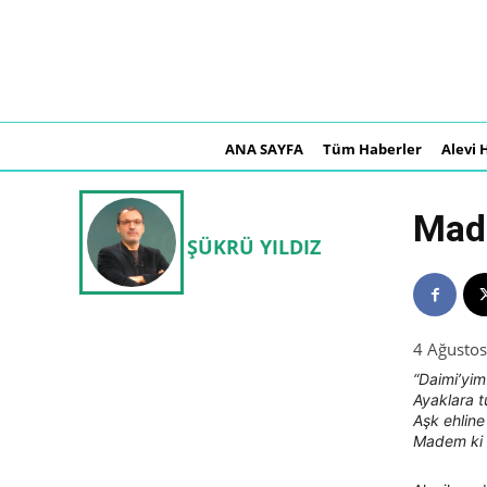
ANA SAYFA
Tüm Haberler
Alevi 
Made
ŞÜKRÜ YILDIZ
4 Ağusto
“Daimi’yi
Ayaklara 
Aşk ehlin
Madem ki 