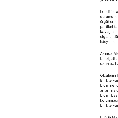
Kendisi ol
durumundan
örgütlemek
partileri 
kavuşmamak
olgusu, dü
isteyenleri
Aslında Ale
bir ölçütt
daha adil 
Ölçülerini
Birlikte y
biçimine, 
anlamına 
biçimi baş
korunması
birlikte y
Bunun tekl