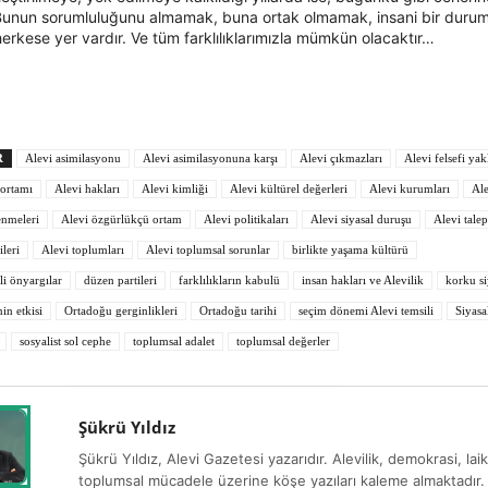
 Bunun sorumluluğunu almamak, buna ortak olmamak, insani bir duru
erkese yer vardır. Ve tüm farklılıklarımızla mümkün olacaktır…
R
Alevi asimilasyonu
Alevi asimilasyonuna karşı
Alevi çıkmazları
Alevi felsefi ya
ortamı
Alevi hakları
Alevi kimliği
Alevi kültürel değerleri
Alevi kurumları
Al
enmeleri
Alevi özgürlükçü ortam
Alevi politikaları
Alevi siyasal duruşu
Alevi talep
ileri
Alevi toplumları
Alevi toplumsal sorunlar
birlikte yaşama kültürü
li önyargılar
düzen partileri
farklılıkların kabulü
insan hakları ve Alevilik
korku si
nin etkisi
Ortadoğu gerginlikleri
Ortadoğu tarihi
seçim dönemi Alevi temsili
Siyasa
sosyalist sol cephe
toplumsal adalet
toplumsal değerler
Şükrü Yıldız
Şükrü Yıldız, Alevi Gazetesi yazarıdır. Alevilik, demokrasi, laik
toplumsal mücadele üzerine köşe yazıları kaleme almaktadır.