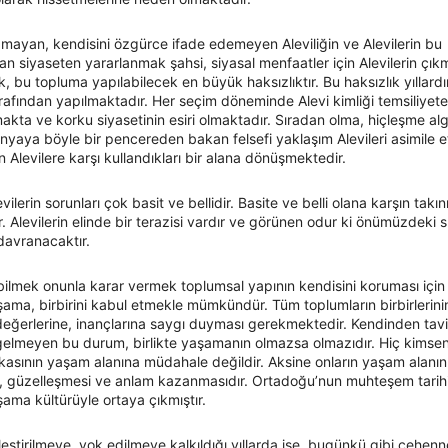
amayan, kendisini özgürce ifade edemeyen Aleviliğin ve Alevilerin bu
 siyaseten yararlanmak şahsi, siyasal menfaatler için Alevilerin çıkm
, bu topluma yapılabilecek en büyük haksızlıktır. Bu haksızlık yıllard
tarafından yapılmaktadır. Her seçim döneminde Alevi kimliği temsiliyete
ta ve korku siyasetinin esiri olmaktadır. Sıradan olma, hiçleşme alg
nyaya böyle bir pencereden bakan felsefi yaklaşım Alevileri asimile 
n Alevilere karşı kullandıkları bir alana dönüşmektedir.
vilerin sorunları çok basit ve bellidir. Basite ve belli olana karşın takını
ür. Alevilerin elinde bir terazisi vardır ve görünen odur ki önümüzdeki 
davranacaktır.
 bilmek onunla karar vermek toplumsal yapının kendisini koruması için ş
aşama, birbirini kabul etmekle mümkündür. Tüm toplumların birbirlerin
değerlerine, inançlarına saygı duyması gerekmektedir. Kendinden ta
gelmeyen bu durum, birlikte yaşamanın olmazsa olmazıdır. Hiç kimse
kasının yaşam alanına müdahale değildir. Aksine onların yaşam alanın
, güzelleşmesi ve anlam kazanmasıdır. Ortadoğu’nun muhteşem tarih
aşama kültürüyle ortaya çıkmıştır.
eştirilmeye, yok edilmeye kalkıldığı yıllarda ise, bugünkü gibi cehen