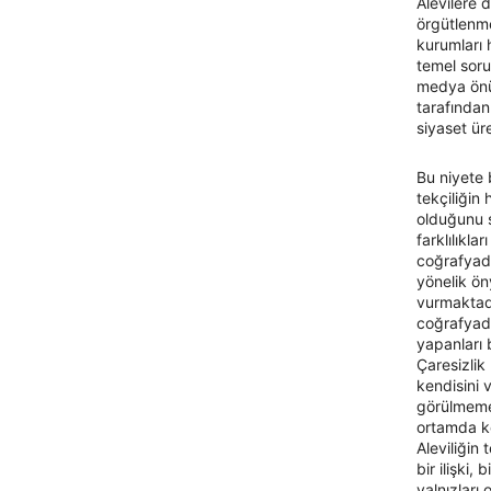
Alevilere d
örgütlenme
kurumları 
temel soru
medya önü
tarafından
siyaset ü
Bu niyete 
tekçiliğin 
olduğunu s
farklılıkla
coğrafyad
yönelik öny
vurmaktadı
coğrafyada
yapanları 
Çaresizlik
kendisini 
görülmemek
ortamda ken
Aleviliğin 
bir ilişki,
yalnızları