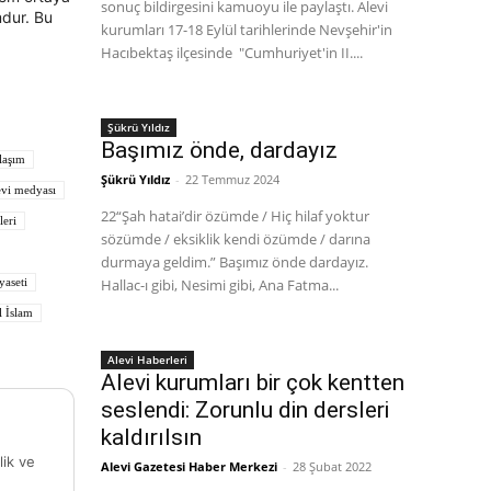
sonuç bildirgesini kamuoyu ile paylaştı. Alevi
mdur. Bu
kurumları 17-18 Eylül tarihlerinde Nevşehir'in
Hacıbektaş ilçesinde "Cumhuriyet'in II....
Şükrü Yıldız
Başımız önde, dardayız
klaşım
Şükrü Yıldız
-
22 Temmuz 2024
evi medyası
22“Şah hatai’dir özümde / Hiç hilaf yoktur
leri
sözümde / eksiklik kendi özümde / darına
durmaya geldim.” Başımız önde dardayız.
Hallac-ı gibi, Nesimi gibi, Ana Fatma...
yaseti
l İslam
Alevi Haberleri
Alevi kurumları bir çok kentten
seslendi: Zorunlu din dersleri
kaldırılsın
lik ve
Alevi Gazetesi Haber Merkezi
-
28 Şubat 2022