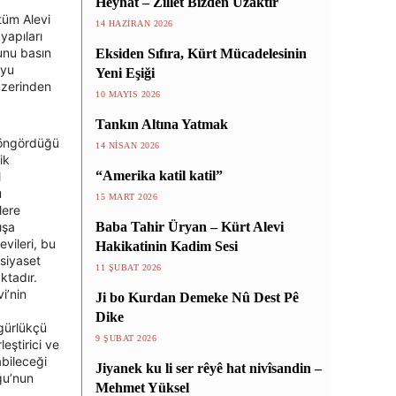
Heyhat – Zillet Bizden Uzaktır
 tüm Alevi
14 HAZIRAN 2026
yapıları
unu basın
Eksiden Sıfıra, Kürt Mücadelesinin
oyu
Yeni Eşiği
üzerinden
10 MAYIS 2026
Tankın Altına Yatmak
 öngördüğü
14 NISAN 2026
ik
“Amerika katil katil”
l
u
15 MART 2026
lere
ışa
Baba Tahir Üryan – Kürt Alevi
vileri, bu
Hakikatinin Kadim Sesi
 siyaset
11 ŞUBAT 2026
ktadır.
i’nin
Ji bo Kurdan Demeke Nû Dest Pê
Dike
zgürlükçü
9 ŞUBAT 2026
eştirici ve
abileceği
Jiyanek ku li ser rêyê hat nivîsandin –
oğu’nun
Mehmet Yüksel