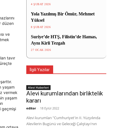
4 ŞUBAT 2026
Yola Yazılmış Bir Ömür, Mehmet
azlarını
Yüksel
ır düzen
8 ŞUBAT 2026
ısı ve
Suriye’de HTŞ, Filistin’de Hamas,
etmek
Aynı Kirli Tezgah
27 OCAK 2026
lan tavır
süreçte
İlgili Yazılar
arttır.
in yaşam
Alevi Haberleri
viz vermek
Alevi kurumlarından birliktelik
nin yaşam
kararı
ın
editor
-
18 Eylül 2022
i geçmişi
Alevi kurumları "Cumhuriyet'in II. Yüzyılında
Alevilerin Bugünü ve Geleceği Çalıştayı'nın
nem ortaya