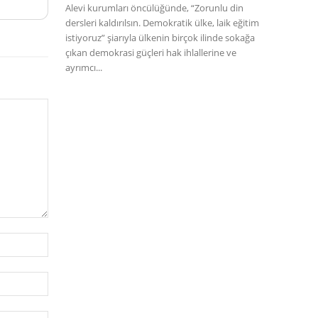
Alevi kurumları öncülüğünde, “Zorunlu din
dersleri kaldırılsın. Demokratik ülke, laik eğitim
istiyoruz” şiarıyla ülkenin birçok ilinde sokağa
çıkan demokrasi güçleri hak ihlallerine ve
ayrımcı...
İsim:*
E-
Posta:*
Website: