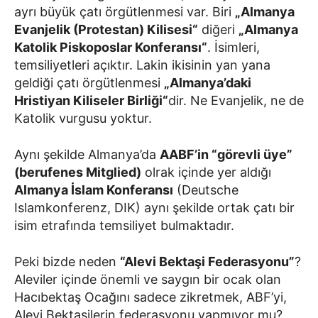
ayrı büyük çatı örgütlenmesi var. Biri
„Almanya
Evanjelik (Protestan) Kilisesi“
diğeri
„Almanya
Katolik Piskoposlar Konferansı“
. İsimleri,
temsiliyetleri açıktır. Lakin ikisinin yan yana
geldiği çatı örgütlenmesi
„Almanya’daki
Hristiyan Kiliseler Birliği“
dir. Ne Evanjelik, ne de
Katolik vurgusu yoktur.
Aynı şekilde Almanya’da
AABF’in “görevli üye”
(berufenes Mitglied)
olrak içinde yer aldığı
Almanya İslam Konferansı
(Deutsche
Islamkonferenz, DIK) aynı şekilde ortak çatı bir
isim etrafında temsiliyet bulmaktadır.
Peki bizde neden
“Alevi Bektaşi Federasyonu”
?
Aleviler içinde önemli ve saygın bir ocak olan
Hacıbektaş Ocağını sadece zikretmek, ABF’yi,
Alevi Bektaşilerin federasyonu yapmıyor mu?