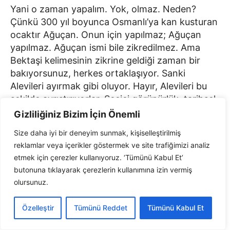
Yani o zaman yapalım. Yok, olmaz. Neden?
Çünkü 300 yıl boyunca Osmanlı’ya kan kusturan
ocaktır Ağuçan. Onun için yapılmaz; Ağuçan
yapılmaz. Ağuçan ismi bile zikredilmez. Ama
Bektaşi kelimesinin zikrine geldiği zaman bir
bakıyorsunuz, herkes ortaklaşıyor. Sanki
Alevileri ayırmak gibi oluyor. Hayır, Alevileri bu
şekilde ayrıştırıyorlar. Seçici görünürlük, tarihsel
hesaplarla belirleniyor.
Gizliliğiniz Bizim İçin Önemli
Size daha iyi bir deneyim sunmak, kişiselleştirilmiş
Alevileri tekleştiriyorlar, Alevileri asimile
reklamlar veya içerikler göstermek ve site trafiğimizi analiz
ediyorlar. Alevilerde
“Yol bir, sürek bin bir”
etmek için çerezler kullanıyoruz. ‘Tümünü Kabul Et’
idiasını öldürüyorlar. Birçok hikâyemizi, birçok
butonuna tıklayarak çerezlerin kullanımına izin vermiş
kuralımızı, kaidemizi ortadan kaldırıyorlar.
olursunuz.
Bektaşilerin geleneğini, Bektaşilerin
geleneğindeki örgütlenme biçim ve tarzını,
Özelleştir
Tümünü Reddet
Tümünü Kabul Et
Alevilere dayatıyorlar. Makul Alevilik böyel
örgütleniyor. Bu gelenekten kopuş, kimlik