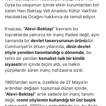
Oysa bu oluşumun içinde etkin kurumlardan biri
zaten Hacı Bektaşı Veli Anadolu Kültür Vakfı’dır.
Hacıbektaş Ocağını hakkınca da temsil ediyor.
Kısacası,
“Alevi-Bektaşi”
kavramı bu
topraklarda yalnızca bir inanç ifadesi değil, aynı
zamanda bir
devlet tasavvurunun ürünü
dür.
Cumhuriyet’in erken yıllarında,
dinin devlet
eliyle yeniden tanımlandığı o dönemde
, bu
terim bir yandan
kemalist-laik bir kimlik
siyaseti
nin içinde biçim aldı, ve halkın
yüzyıllardır süren inanç hafızasına sızdı.
1960’lardan sonra, özellikle de 27 Mayıs’ın
ardından değişen toplumsal düzen içinde,
“Alevi-Bektaşi”
artık sadece bir inanç tanımı
değil,
resmi söylemin kullandığı bir üst başlık
haline geldi. 1990’lara gelindiğinde ise, bu ifade