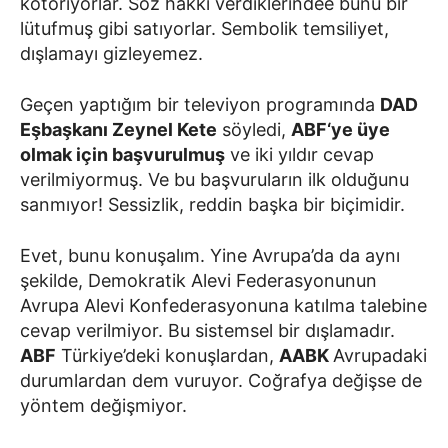
kotorıyorlar. Söz hakkı verdiklerindee bunu bir
lütufmuş gibi satıyorlar. Sembolik temsiliyet,
dışlamayı gizleyemez.
Geçen yaptığım bir televiyon programında
DAD
Eşbaşkanı Zeynel Kete
söyledi,
ABF‘ye üye
olmak için başvurulmuş
ve iki yıldır cevap
verilmiyormuş. Ve bu başvuruların ilk olduğunu
sanmıyor! Sessizlik, reddin başka bir biçimidir.
Evet, bunu konuşalım. Yine Avrupa’da da aynı
şekilde, Demokratik Alevi Federasyonunun
Avrupa Alevi Konfederasyonuna katılma talebine
cevap verilmiyor. Bu sistemsel bir dışlamadır.
ABF
Türkiye’deki konuşlardan,
AABK
Avrupadaki
durumlardan dem vuruyor. Coğrafya değişse de
yöntem değişmiyor.