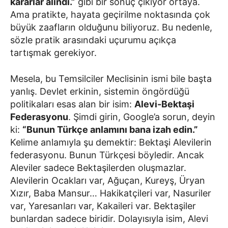
kararlar alındı.”
gibi bir sonuç çıkıyor ortaya.
Ama pratikte, hayata geçirilme noktasında çok
büyük zaafların olduğunu biliyoruz. Bu nedenle,
sözle pratik arasındaki uçurumu açıkça
tartışmak gerekiyor.
Mesela, bu Temsilciler Meclisinin ismi bile başta
yanlış. Devlet erkinin, sistemin öngördüğü
politikaları esas alan bir isim:
Alevi-Bektaşi
Federasyonu
. Şimdi girin, Google’a sorun, deyin
ki:
“Bunun Türkçe anlamını bana izah edin.”
Kelime anlamıyla şu demektir: Bektaşi Alevilerin
federasyonu. Bunun Türkçesi böyledir. Ancak
Aleviler sadece Bektaşilerden oluşmazlar.
Alevilerin Ocakları var, Ağuçan, Kureyş, Üryan
Xızır, Baba Mansur… Hakikatçileri var, Nasuriler
var, Yaresanları var, Kakaileri var. Bektaşiler
bunlardan sadece biridir. Dolayısıyla isim, Alevi