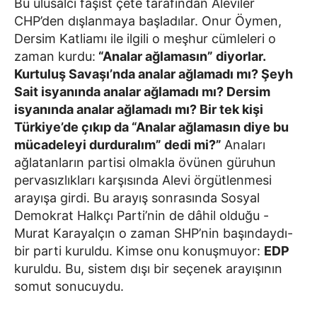
Bu ulusalcı faşist çete tarafından Aleviler
CHP’den dışlanmaya başladılar. Onur Öymen,
Dersim Katliamı ile ilgili o meşhur cümleleri o
zaman kurdu:
“Analar ağlamasın” diyorlar.
Kurtuluş Savaşı’nda analar ağlamadı mı? Şeyh
Sait isyanında analar ağlamadı mı? Dersim
isyanında analar ağlamadı mı? Bir tek kişi
Türkiye’de çıkıp da “Analar ağlamasın diye bu
mücadeleyi durduralım” dedi mi?”
Anaları
ağlatanların partisi olmakla övünen güruhun
pervasızlıkları karşısında Alevi örgütlenmesi
arayışa girdi. Bu arayış sonrasında Sosyal
Demokrat Halkçı Parti’nin de dâhil olduğu -
Murat Karayalçın o zaman SHP’nin başındaydı-
bir parti kuruldu. Kimse onu konuşmuyor:
EDP
kuruldu. Bu, sistem dışı bir seçenek arayışının
somut sonucuydu.