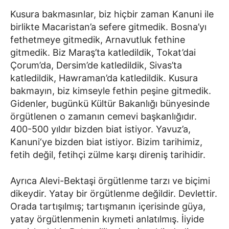
Kusura bakmasınlar, biz hiçbir zaman Kanuni ile
birlikte Macaristan’a sefere gitmedik. Bosna’yı
fethetmeye gitmedik, Arnavutluk fethine
gitmedik. Biz Maraş’ta katledildik, Tokat’dai
Çorum’da, Dersim’de katledildik, Sivas’ta
katledildik, Hawraman’da katledildik. Kusura
bakmayın, biz kimseyle fethin peşine gitmedik.
Gidenler, bugünkü Kültür Bakanlığı bünyesinde
örgütlenen o zamanın cemevi başkanlığıdır.
400-500 yıldır bizden biat istiyor. Yavuz’a,
Kanuni‘ye bizden biat istiyor. Bizim tarihimiz,
fetih değil, fetihçi zülme karşı direniş tarihidir.
Ayrıca Alevi-Bektaşi örgütlenme tarzı ve biçimi
dikeydir. Yatay bir örgütlenme değildir. Devlettir.
Orada tartışılmış; tartışmanın içerisinde güya,
yatay örgütlenmenin kıymeti anlatılmış. İiyide