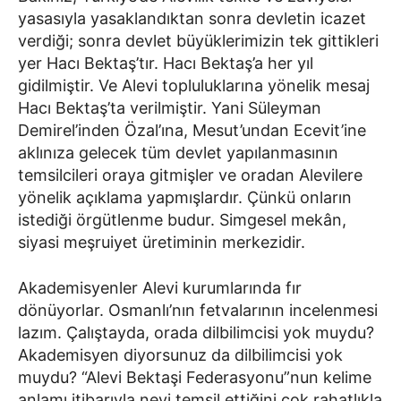
yasasıyla yasaklandıktan sonra devletin icazet
verdiği; sonra devlet büyüklerimizin tek gittikleri
yer Hacı Bektaş’tır. Hacı Bektaş’a her yıl
gidilmiştir. Ve Alevi topluluklarına yönelik mesaj
Hacı Bektaş’ta verilmiştir. Yani Süleyman
Demirel’inden Özal’ına, Mesut’undan Ecevit’ine
aklınıza gelecek tüm devlet yapılanmasının
temsilcileri oraya gitmişler ve oradan Alevilere
yönelik açıklama yapmışlardır. Çünkü onların
istediği örgütlenme budur. Simgesel mekân,
siyasi meşruiyet üretiminin merkezidir.
Akademisyenler Alevi kurumlarında fır
dönüyorlar. Osmanlı’nın fetvalarının incelenmesi
lazım. Çalıştayda, orada dilbilimcisi yok muydu?
Akademisyen diyorsunuz da dilbilimcisi yok
muydu? “Alevi Bektaşi Federasyonu”nun kelime
anlamı itibarıyla neyi temsil ettiğini çok rahatlıkla